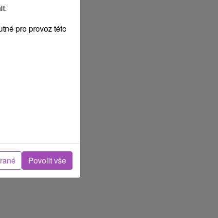
t.
tné pro provoz této
brané
Povolit vše