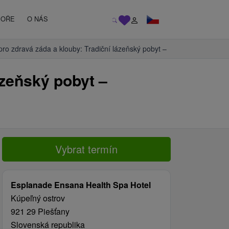
MOŘE
O NÁS
ro zdravá záda a klouby: Tradiční lázeňský pobyt –
ázeňský pobyt –
Vybrat termín
Esplanade Ensana Health Spa Hotel
Kúpeľný ostrov
921 29 Piešťany
Slovenská republika