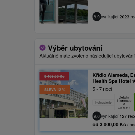
8,9
vynikající
·
2023 re
Výběr ubytování
Aktuálně máte zvoleno následující ubytování
Křídlo Alameda, 
3 409,00 Kč
Health Spa Hotel
5 - 7 nocí
SLEVA 12 %
Detailní
informace
Fotogalerie
o
zařízení
9,0
vynikající
·
127 rec
od 3 000,00 Kč
/ no