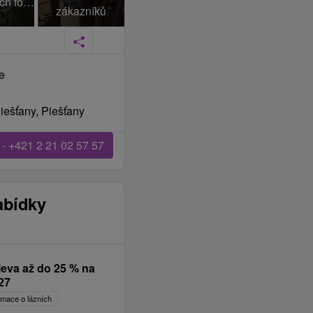
+105 dalších fotek
zákazníků
ve
iešťany, Piešťany
 - +421 2 21 02 57 57
abídky
leva až do 25 % na
27
ormace o lázních