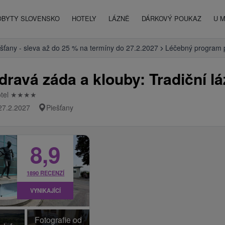
OBYTY SLOVENSKO
HOTELY
LÁZNĚ
DÁRKOVÝ POUKAZ
U 
šťany - sleva až do 25 % na termíny do 27.2.2027
Léčebný program p
ravá záda a klouby: Tradiční l
otel
★
★
★
★
 27.2.2027
Piešťany
8,9
1890 RECENZÍ
VYNIKAJÍCÍ
Fotografie od