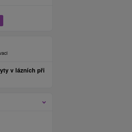
vaci
ty v lázních při