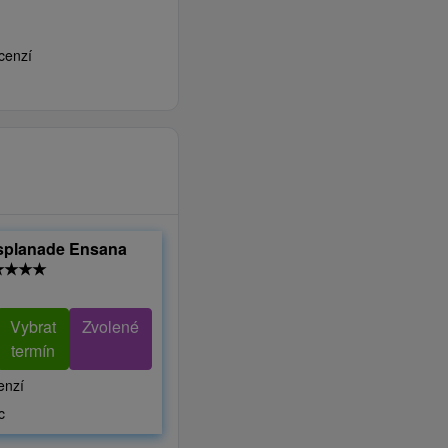
cenzí
Esplanade Ensana
★
★
★
★
Vybrat
Zvolené
termín
enzí
c