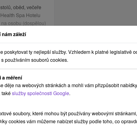
stolů, oběd, večeře
a Health Spa Hotelu
 na osobu (dospělou)
ur na základě
 nám záleží
rý druh aktivní
nebo fitness trénink s
poskytovat ty nejlepší služby. Vzhledem k platné legislativě o
 s používáním souborů cookies.
ě předpisu lékaře (platí
i a měření
e děje na webových stránkách a mohli vám přizpůsobit nabídky
a min. 7 nocí)
 také
služby společnosti Google
.
rostor a fitness hotelu
lace, hotelu Esplanade
ndid - obě křídla
-
 střechou v příslušné
 fitness,
Hotel
xtové soubory, které mohou být používány webovými stránkami, 
kyně (ta se nachází v
omezený vstup do
 Díky cookies vám můžeme nabízet služby podle toho, co opravd
rské chůze (procedura
 bezplatné využívání
 mají Check in a Check
vého fitness centra,