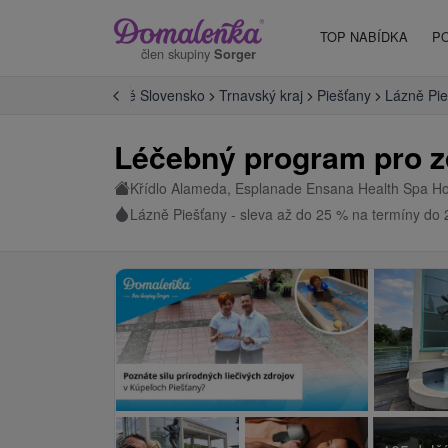
TOP NABÍDKA
P
člen skupiny
Sorger
 Slovensko
Západné Slovensko
Trnavský kraj
Piešťany
Lázně Pie
Léčebný program pro zd
Křídlo Alameda, Esplanade Ensana Health Spa H
Lázně Piešťany - sleva až do 25 % na termíny do