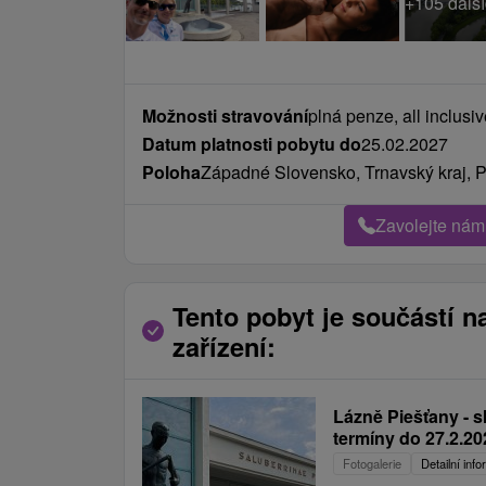
Možnosti stravování
plná penze, all inclusi
Datum platnosti pobytu do
25.02.2027
Poloha
Západné Slovensko, Trnavský kraj, P
Zavolejte nám
Tento pobyt je součástí n
zařízení:
Lázně Piešťany - s
termíny do 27.2.20
Fotogalerie
Detailní inf