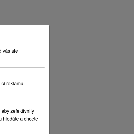
d vás ale
 či reklamu,
aby zefektivnily
u hledáte a chcete