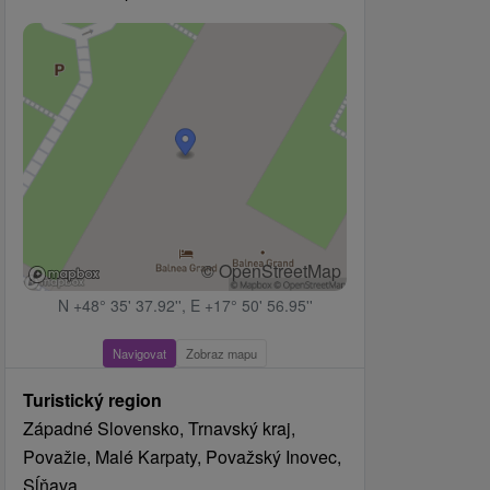
© OpenStreetMap
N +48° 35' 37.92'', E +17° 50' 56.95''
Navigovat
Zobraz mapu
Turistický region
Západné Slovensko, Trnavský kraj,
Považie, Malé Karpaty, Považský Inovec,
Sĺňava