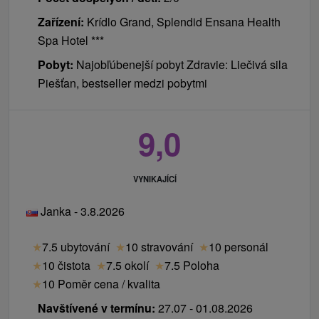
Zařízení:
Krídlo Grand, Splendid Ensana Health
Spa Hotel ***
Pobyt:
Najobľúbenejší pobyt Zdravie: Liečivá sila
Piešťan, bestseller medzi pobytmi
9,0
VYNIKAJÍCÍ
Janka - 3.8.2026
★
7.5 ubytování
★
10 stravování
★
10 personál
★
10 čistota
★
7.5 okolí
★
7.5 Poloha
★
10 Poměr cena / kvalita
Navštívené v termínu:
27.07 - 01.08.2026