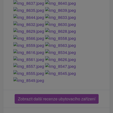
Zobrazit další recenze ubytovacího zařízení