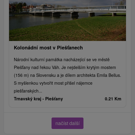
Kolonádní most v Piešťanech
Národní kulturní památka nacházející se ve městě
Piešťany nad řekou Váh. Je nejdelším krytým mostem
(156 m) na Slovensku a je dílem architekta Emila Bellus.
S myšlenkou vytvořit most přišel nájemce
piešťanských...
Trnavský kraj -
Piešťany
0.21 Km
načíst další