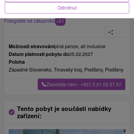
Odmítnut
Fotografie od zákazníků
+51
Možnosti stravování
plná penze, all inclusive
Datum platnosti pobytu do
25.02.2027
Poloha
Západné Slovensko, Trnavský kraj, Piešťany, Piešťany
Zavolejte nám - +421 2 21 02 57 57
Tento pobyt je součástí nabídky
zařízení: