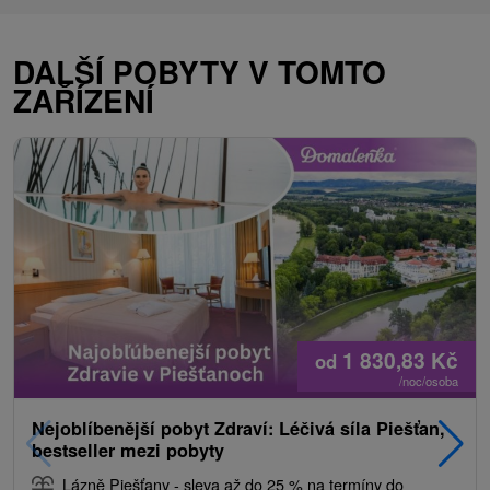
DALŠÍ POBYTY V TOMTO
ZAŘÍZENÍ
1 830,83
Kč
od
/noc/osoba
Nejoblíbenější pobyt Zdraví: Léčivá síla Piešťan,
bestseller mezi pobyty
Lázně Piešťany - sleva až do 25 % na termíny do