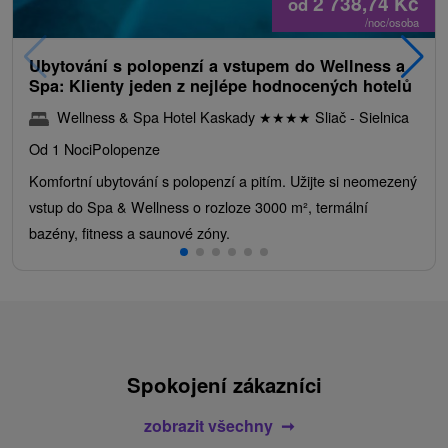
2 738,74
Kč
od
/noc/osoba
Ubytování s polopenzí a vstupem do Wellness a
Spa: Klienty jeden z nejlépe hodnocených hotelů
Wellness & Spa Hotel Kaskady
★
★
★
★
Sliač - Sielnica
Od 1 Noci
Polopenze
Komfortní ubytování s polopenzí a pitím. Užijte si neomezený
vstup do Spa & Wellness o rozloze 3000 m², termální
bazény, fitness a saunové zóny.
Spokojení zákazníci
zobrazit všechny