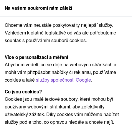
Na vašem soukromí nám záleží
člen skupiny
Sorger
Chceme vám neustále poskytovat ty nejlepší služby.
2027
Léčebný program pro zdravá záda a klouby: Tradiční lázeňský po
Vzhledem k platné legislativě od vás ale potřebujeme
souhlas s používáním souborů cookies.
Léčebný program pro zdravá záda
a klouby: Tradiční lázeňský pobyt –
Více o personalizaci a měření
Křídlo Splendid, Splendid Ensana Health Spa Hotel
★
★
★
Abychom věděli, co se děje na webových stránkách a
Lázně Piešťany - sleva až do 25 % na termíny do 27.2.2027
mohli vám přizpůsobit nabídky či reklamu, používáme
Piešťany
cookies a také
služby společnosti Google
.
Co jsou cookies?
Vybrat termín
Cookies jsou malé textové soubory, které mohou být
používány webovými stránkami, aby zefektivnily
uživatelský zážitek. Díky cookies vám můžeme nabízet
Navigovat do místa
služby podle toho, co opravdu hledáte a chcete najít.