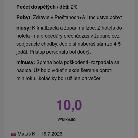
Počet dospělých / dětí:
2/0
Pobyt:
Zdravie v Pieštanoch+All inclusive pobyt
plusy:
Klimatizácia a župan na izbe. Z hotela do
hotela - na procedúry prechádzaš v župane cez
spojovacie chodby. Jedlo si naberáš sám zo 4-5
jedál. Prístup personálu bol dobrý.
mínusy:
Sprcha bola poškodená- rozpadala sa
hadica. Už bolo vidieť niekde šetrenie oproti
min.roku...koláčiky boli už len pri večeri
10,0
VYNIKAJÍCÍ
Matúš K. - 16.7.2026