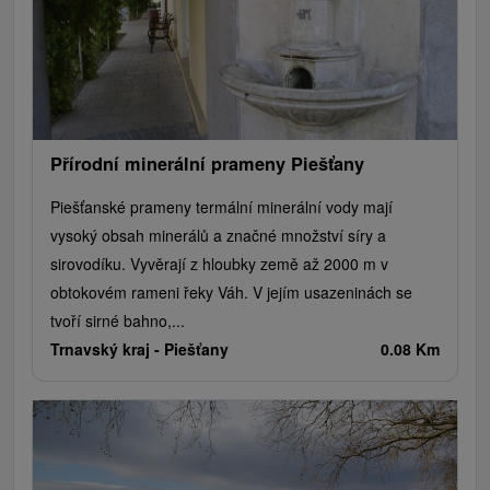
Přírodní minerální prameny Piešťany
Piešťanské prameny termální minerální vody mají
vysoký obsah minerálů a značné množství síry a
sirovodíku. Vyvěrají z hloubky země až 2000 m v
obtokovém rameni řeky Váh. V jejím usazeninách se
tvoří sirné bahno,...
Trnavský kraj -
Piešťany
0.08 Km