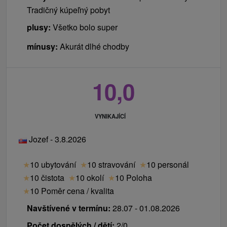
Tradičný kúpeľný pobyt
plusy:
Všetko bolo super
mínusy:
Akurát dlhé chodby
10,0
VYNIKAJÍCÍ
Jozef - 3.8.2026
★
10 ubytování
★
10 stravování
★
10 personál
★
10 čistota
★
10 okolí
★
10 Poloha
★
10 Poměr cena / kvalita
Navštívené v termínu:
28.07 - 01.08.2026
Počet dospělých / dětí:
2/0