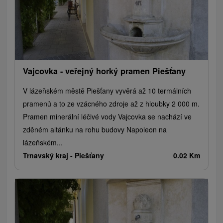
Plte, rafting, splavy
Architektonické stavby
Lyžiarske strediská
Golfové ihriská
Motokárové dráhy
Amfiteátre a kiná v prírode
Vínne cesty
Cyklotrasy
Vajcovka - veřejný horký pramen Piešťany
V lázeňském městě Piešťany vyvěrá až 10 termálních
pramenů a to ze vzácného zdroje až z hloubky 2 000 m.
Pramen minerální léčivé vody Vajcovka se nachází ve
zděném altánku na rohu budovy Napoleon na
lázeňském...
Trnavský kraj -
Piešťany
0.02 Km