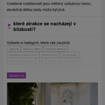
Uvedené vzdálenosti jsou měřeny vzdušnou čarou,
skutečná délka cesty může být jiná.
které atrakce se nacházejí v
blízkosti?
Vyberte si kategorii, která vás zaujímá
Jaskyne
Atrakce s dětmi
Turistické atrakcie
Planetária a observatória
Bobové dráhy
Lanové dráhy
Adrenalinové atrakcie
Šport
Detské centrá a mestečká
Múzeá a galérie
Laserarény a paintball
Vyhliadkové veže a chodníky
ZOO a zvieracie farmy
Escaperoom
Botanické záhrady
Zobrazit více
Mestské a zámocké parky
Vyhliadkové lety a plavby
Štíty
Jazerá, plesá, vodné nádrže
Technické pamiatky
Pamätníky
Vodopády
Drevené kostolíky
Hrady, zámky, zrúcaniny
Skanzeny
Aquaparky, kúpaliská
Pramene
Divadlá
Jazda na koni
Túry a turistické chodníky
Kaštiele
Horské chaty
Sakrálne miesta