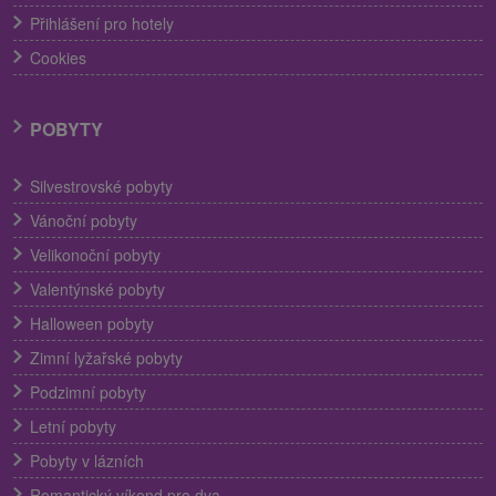
Přihlášení pro hotely
Cookies
POBYTY
Silvestrovské pobyty
Vánoční pobyty
Velikonoční pobyty
Valentýnské pobyty
Halloween pobyty
Zimní lyžařské pobyty
Podzimní pobyty
Letní pobyty
Pobyty v lázních
Romantický víkend pro dva