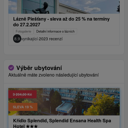
Lázně Piešťany - sleva až do 25 % na termíny
do 27.2.2027
Fotogalerie
Detailní informace o lázních
8,9
vynikající
·
2023 recenzí
Výběr ubytování
Aktuálně máte zvoleno následující ubytování
3 204,00 Kč
SLEVA 19 %
Křídlo Splendid, Splendid Ensana Health Spa
Hotel
★
★
★