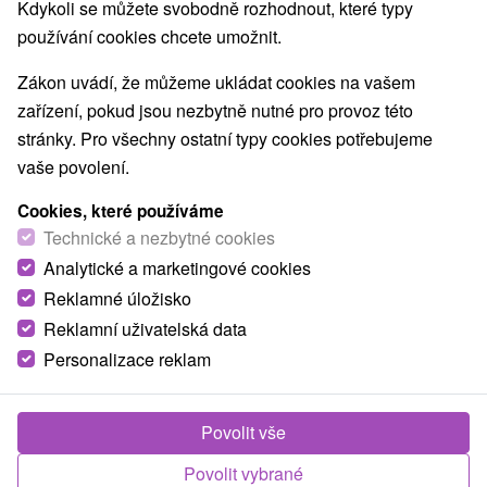
8,9
vynikající
2023 recenzí
·
Kdykoli se můžete svobodně rozhodnout, které typy
používání cookies chcete umožnit.
Zákon uvádí, že můžeme ukládat cookies na vašem
zařízení, pokud jsou nezbytně nutné pro provoz této
stránky. Pro všechny ostatní typy cookies potřebujeme
vaše povolení.
Cookies, které používáme
Technické a nezbytné cookies
Analytické a marketingové cookies
Reklamné úložisko
Reklamní uživatelská data
Personalizace reklam
Povolit vše
Povolit vybrané