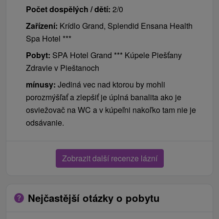
Počet dospělých / dětí:
2/0
Zařízení:
Krídlo Grand, Splendid Ensana Health
Spa Hotel ***
Pobyt:
SPA Hotel Grand *** Kúpele Piešťany
Zdravie v Pieštanoch
mínusy:
Jediná vec nad ktorou by mohli
porozmýšľať a zlepšiť je úplná banalita ako je
osviežovač na WC a v kúpeľni nakoľko tam nie je
odsávanie.
Zobrazit další recenze lázní
Nejčastější otázky o pobytu