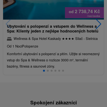
2 738,74
Kč
od
/noc/osoba
Ubytování s polopenzí a vstupem do Wellness a
Spa: Klienty jeden z nejlépe hodnocených hotelů
Wellness & Spa Hotel Kaskady
★
★
★
★
Sliač - Sielnica
Od 1 Noci
Polopenze
Komfortní ubytování s polopenzí a pitím. Užijte si neomezený
vstup do Spa & Wellness o rozloze 3000 m², termální
bazény, fitness a saunové zóny.
Spokojení zákazníci