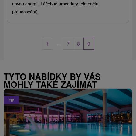
novou energii. Léčebné procedury (dle počtu
přenocování).
...
1
7
8
9
TYTO NABÍDKY BY VÁS
MOHLY TAKÉ ZAJÍMAT
TIP