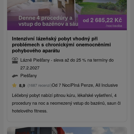
2 685,22
Kč
od
/noc/osoba
Intenzivní lázeňský pobyt vhodný při
problémech s chronickými onemocněními
pohybového aparátu
Lázně Piešťany - sleva až do 25 % na termíny do
27.2.2027
Piešťany
Od 7 Nocí
Plná Penze, All Inclusive
8,9
(1687 recenzí)
Léčebný pobyt nabízí pitnou kúru, lékařské vyšetření, 4
procedury na noc a neomezený vstup do bazénů, saun či
hotelového fitness.