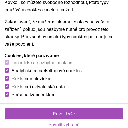
Kdykoli se můžete svobodně rozhodnout, které typy
Nejhledanější oblasti
používání cookies chcete umožnit.
Zobrazit vše
v lázních
(45)
v Tatrách
(33)
Zákon uvádí, že můžeme ukládat cookies na vašem
zařízení, pokud jsou nezbytně nutné pro provoz této
TOP - NEJPRODÁVANĚJŠÍ
NEJLEVNĚJŠ
VŠECHNY
stránky. Pro všechny ostatní typy cookies potřebujeme
vaše povolení.
zobrazit předchozí
Cookies, které používáme
Technické a nezbytné cookies
Analytické a marketingové cookies
Reklamné úložisko
Reklamní uživatelská data
Personalizace reklam
Povolit vše
1 952,89
Kč
od
Povolit vybrané
/noc/osoba