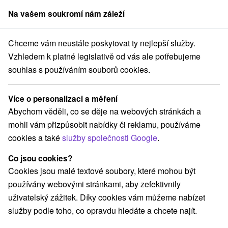
Na vašem soukromí nám záleží
člen skupiny
Sorger
Chceme vám neustále poskytovat ty nejlepší služby.
Pobyty na Slovensku
Pobyty pro seniory
Vzhledem k platné legislativě od vás ale potřebujeme
souhlas s používáním souborů cookies.
Pobyty pro seniory
Více o personalizaci a měření
Kategorie
Abychom věděli, co se děje na webových stránkách a
mohli vám přizpůsobit nabídky či reklamu, používáme
Všechny kategorie
Pobyty v akci
(148)
cookies a také
služby společnosti Google
.
Wellness pobyty
Víkendové pobyty
(217)
(192)
Romantické pobyty
Pobyty pro seniory
(56)
(85)
Co jsou cookies?
Rodinné pobyty
(149)
Cookies jsou malé textové soubory, které mohou být
používány webovými stránkami, aby zefektivnily
uživatelský zážitek. Díky cookies vám můžeme nabízet
Vyberte lokalitu nebo termín
služby podle toho, co opravdu hledáte a chcete najít.