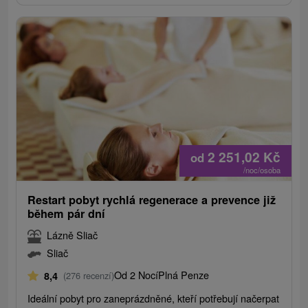
2 251,02
Kč
od
/noc/osoba
Restart pobyt rychlá regenerace a prevence již
během pár dní
Lázně Sliač
Sliač
Od 2 Nocí
Plná Penze
8,4
(276 recenzí)
Ideální pobyt pro zaneprázdněné, kteří potřebují načerpat