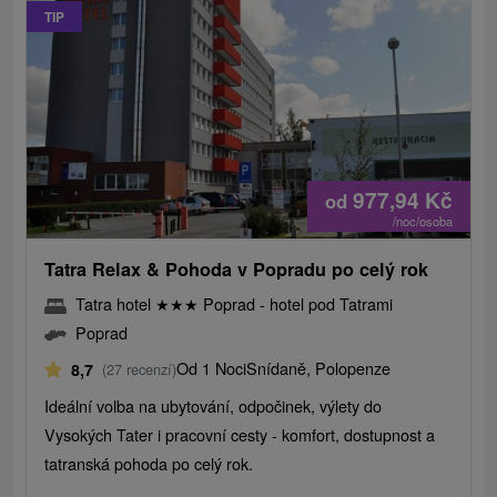
TIP
977,94
Kč
od
/noc/osoba
Tatra Relax & Pohoda v Popradu po celý rok
Tatra hotel
★
★
★
Poprad - hotel pod Tatrami
Poprad
Od 1 Noci
Snídaně, Polopenze
8,7
(27 recenzí)
Ideální volba na ubytování, odpočinek, výlety do
Vysokých Tater i pracovní cesty - komfort, dostupnost a
tatranská pohoda po celý rok.