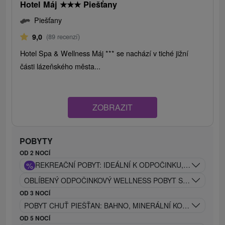
Hotel Máj
★
★
★
Piešťany
Piešťany
9,0
(89 recenzí)
Hotel Spa & Wellness Máj *** se nachází v tiché jižní
části lázeňského města...
ZOBRAZIT
POBYTY
OD 2 NOCÍ
%
REKREAČNÍ POBYT: IDEÁLNÍ K ODPOČINKU, REGENERA
OBLÍBENÝ ODPOČINKOVÝ WELLNESS POBYT S BOHATÝM
OD 3 NOCÍ
POBYT CHUŤ PIEŠŤAN: BAHNO, MINERÁLNÍ KOUPEL, MASÁ
OD 5 NOCÍ