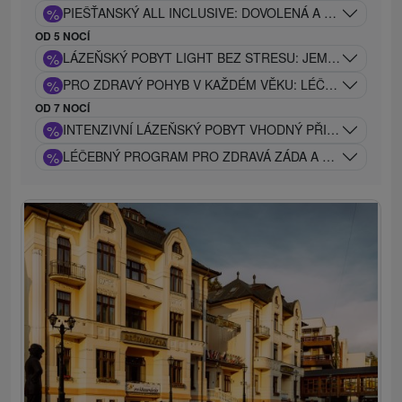
%
PIEŠŤANSKÝ ALL INCLUSIVE: DOVOLENÁ A ODPOČINEK
OD 5 NOCÍ
%
LÁZEŇSKÝ POBYT LIGHT BEZ STRESU: JEMNÝ LÉČEB
%
PRO ZDRAVÝ POHYB V KAŽDÉM VĚKU: LÉČEBNÝ POBYT
OD 7 NOCÍ
%
INTENZIVNÍ LÁZEŇSKÝ POBYT VHODNÝ PŘI PROBLÉM
%
LÉČEBNÝ PROGRAM PRO ZDRAVÁ ZÁDA A KLOUBY: TRA