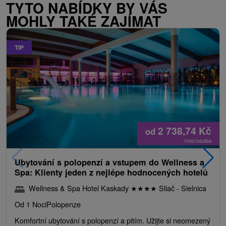
TYTO NABÍDKY BY VÁS
MOHLY TAKÉ ZAJÍMAT
TIP
2 738,74
Kč
od
/noc/osoba
Ubytování s polopenzí a vstupem do Wellness a
Spa: Klienty jeden z nejlépe hodnocených hotelů
Wellness & Spa Hotel Kaskady
★
★
★
★
Sliač - Sielnica
Od 1 Noci
Polopenze
Komfortní ubytování s polopenzí a pitím. Užijte si neomezený