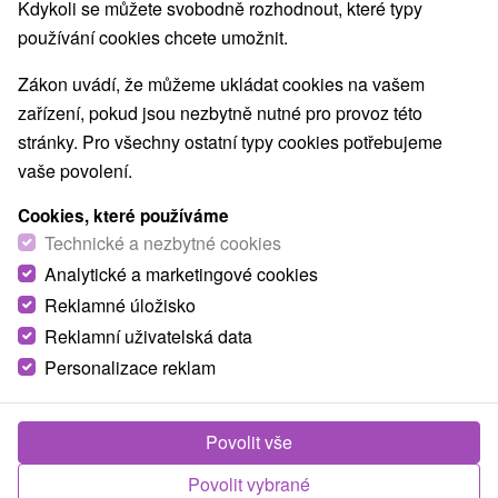
Kdykoli se můžete svobodně rozhodnout, které typy
Nejprodávanější
používání cookies chcete umožnit.
Zákon uvádí, že můžeme ukládat cookies na vašem
1.
zařízení, pokud jsou nezbytně nutné pro provoz této
stránky. Pro všechny ostatní typy cookies potřebujeme
vaše povolení.
Cookies, které používáme
Technické a nezbytné cookies
1 749,79
Kč
od
Analytické a marketingové cookies
/noc/osoba
Reklamné úložisko
Reklamní uživatelská data
Křídlo Grand, Splendid Ensana Health Spa
Hotel
★
★
★
Personalizace reklam
Lázně Piešťany - sleva až do 25 % na termíny
do 27.2.2027
Povolit vše
Splendid Ensana Health Spa Hotel, křídlo Grand
*** je součástí hotelového komplexu Splendid
Povolit vybrané