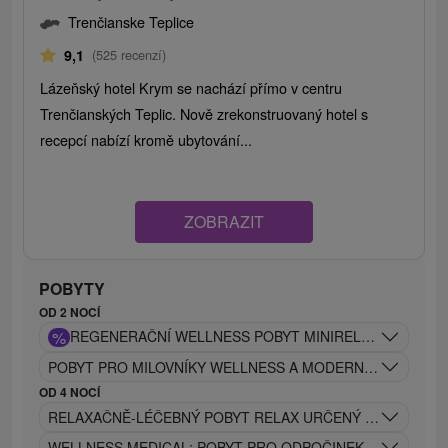
Trenčianske Teplice
9,1
(525 recenzí)
Lázeňský hotel Krym se nachází přímo v centru
Trenčianských Teplic. Nově zrekonstruovaný hotel s
recepcí nabízí kromě ubytování...
ZOBRAZIT
POBYTY
OD 2 NOCÍ
%
REGENERAČNÍ WELLNESS POBYT MINIRELAX: VHODNÝ
POBYT PRO MILOVNÍKY WELLNESS A MODERNÍHO ŽIVOTN
OD 4 NOCÍ
RELAXAČNĚ-LÉČEBNÝ POBYT RELAX URČENÝ NA ELIMINA
WELLNESS MEDICAL: POBYT PRO ODPOČINEK A RELAXACI 