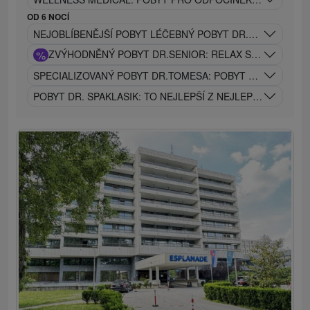
OD 6 NOCÍ
NEJOBLÍBENĚJŠÍ POBYT LÉČEBNÝ POBYT DR.KLASIK: ZDRA
%
ZVÝHODNĚNÝ POBYT DR.SENIOR: RELAX S LÉČIVOU T
SPECIALIZOVANÝ POBYT DR.TOMESA: POBYT ZEJMÉNA P
POBYT DR. SPAKLASIK: TO NEJLEPŠÍ Z NEJLEPŠÍHO