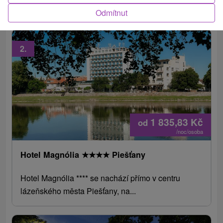
Ensana Health Spa Hotel a nachází se přímo na...
Odmítnut
2.
1 835,83
Kč
od
/noc/osoba
Hotel Magnólia
★
★
★
★
Piešťany
Hotel Magnólia **** se nachází přímo v centru
lázeňského města Piešťany, na...