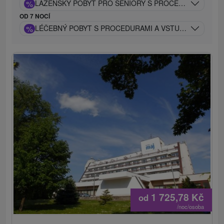
%
LÁZEŇSKÝ POBYT PRO SENIORY S PROCEDURAMI A V
OD 7 NOCÍ
%
LÉČEBNÝ POBYT S PROCEDURAMI A VSTUPEM DO BA
1 725,78
Kč
od
/noc/osoba