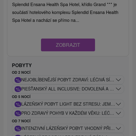
Splendid Ensana Health Spa Hotel, křídlo Grand *** je
součástí hotelového komplexu Splendid Ensana Health
Spa Hotel a nachází se přímo na...
ZOBRAZIT
POBYTY
OD 2 NOCÍ
%
NEJOBLÍBENĚJŠÍ POBYT ZDRAVÍ: LÉČIVÁ SÍLA PIEŠŤAN
%
PIEŠŤANSKÝ ALL INCLUSIVE: DOVOLENÁ A ODPOČINEK
OD 5 NOCÍ
%
LÁZEŇSKÝ POBYT LIGHT BEZ STRESU: JEMNÝ LÉČEB
%
PRO ZDRAVÝ POHYB V KAŽDÉM VĚKU: LÉČEBNÝ POBYT
OD 7 NOCÍ
%
INTENZIVNÍ LÁZEŇSKÝ POBYT VHODNÝ PŘI PROBLÉM