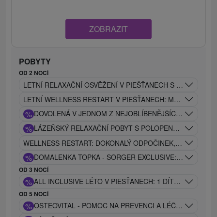
ZOBRAZIT
POBYTY
OD 2 NOCÍ
LETNÍ RELAXAČNÍ OSVĚŽENÍ V PIEŠŤANECH S POLOPENZÍ
LETNÍ WELLNESS RESTART V PIEŠŤANECH: MASÁŽ, ZÁBAL
%
DOVOLENÁ V JEDNOM Z NEJOBLÍBENĚJŠÍCH WELLNES
%
LÁZEŇSKÝ RELAXAČNÍ POBYT S POLOPENZÍ, VSTUPEM
WELLNESS RESTART: DOKONALÝ ODPOČINEK, KTERÝ KOM
%
DOMALENKA TOPKA - SORGER EXCLUSIVE: PIEŠŤANSK
OD 3 NOCÍ
%
ALL INCLUSIVE LÉTO V PIEŠŤANECH: 1 DÍTĚ DO 12 LE
OD 5 NOCÍ
%
OSTEOVITAL - POMOC NA PREVENCI A LÉČBU OSTEO