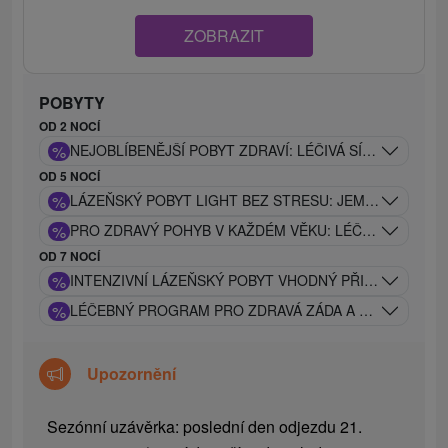
ZOBRAZIT
POBYTY
OD 2 NOCÍ
%
NEJOBLÍBENĚJŠÍ POBYT ZDRAVÍ: LÉČIVÁ SÍLA PIEŠŤAN
OD 5 NOCÍ
%
LÁZEŇSKÝ POBYT LIGHT BEZ STRESU: JEMNÝ LÉČEB
%
PRO ZDRAVÝ POHYB V KAŽDÉM VĚKU: LÉČEBNÝ POBYT
OD 7 NOCÍ
%
INTENZIVNÍ LÁZEŇSKÝ POBYT VHODNÝ PŘI PROBLÉM
%
LÉČEBNÝ PROGRAM PRO ZDRAVÁ ZÁDA A KLOUBY: TRA
Upozornění
Sezónní uzávěrka: poslední den odjezdu 21.