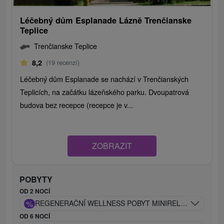
Léčebný dům Esplanade Lázně Trenčianske
Teplice
Trenčianske Teplice
8,2
(19 recenzí)
Léčebný dům Esplanade se nachází v Trenčianských
Teplicích, na začátku lázeňského parku. Dvoupatrová
budova bez recepce (recepce je v...
ZOBRAZIT
POBYTY
OD 2 NOCÍ
%
REGENERAČNÍ WELLNESS POBYT MINIRELAX: VHODNÝ
OD 6 NOCÍ