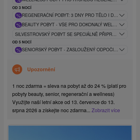
OD 3 NOCÍ
%
REGENERAČNÍ POBYT: 3 DNY PRO TĚLO I DUŠI
%
BEAUTY POBYT - VŠE PRO DOKONALÝ WELLNESS ZÁŽI
SILVESTROVSKÝ POBYT SE SPECIÁLNĚ PŘIPRAVENÝM P
OD 5 NOCÍ
%
SENIORSKÝ POBYT - ZASLOUŽENÝ ODPOČINEK A REG
Upozornění
1 noc zdarma = sleva na pobyt až do 24 % (platí pro
pobyty beauty, senior, regenerační a wellness)
Využijte naší letní akce od 13. července do 13.
srpna 2026 a získejte noc zdarma...
Zobrazit více