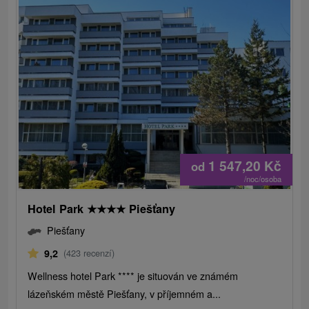
1 547,20
Kč
od
/noc/osoba
Hotel Park
★
★
★
★
Piešťany
Piešťany
9,2
(423 recenzí)
Wellness hotel Park **** je situován ve známém
lázeňském městě Piešťany, v příjemném a...