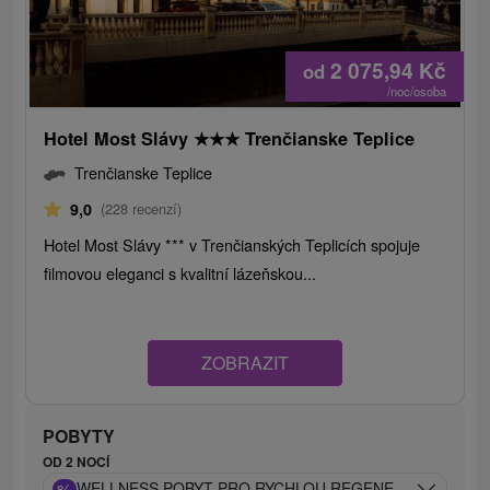
2 075,94
Kč
od
/noc/osoba
Hotel Most Slávy
★
★
★
Trenčianske Teplice
Trenčianske Teplice
9,0
(228 recenzí)
Hotel Most Slávy *** v Trenčianských Teplicích spojuje
filmovou eleganci s kvalitní lázeňskou...
ZOBRAZIT
POBYTY
OD 2 NOCÍ
%
WELLNESS POBYT PRO RYCHLOU REGENERACI TĚLA A 