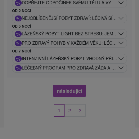
%
DOPŘEJTE ODPOČINEK SVÉMU TĚLU A VYČISTĚTE SI 
OD 2 NOCÍ
%
NEJOBLÍBENĚJŠÍ POBYT ZDRAVÍ: LÉČIVÁ SÍLA PIEŠŤAN
OD 5 NOCÍ
%
LÁZEŇSKÝ POBYT LIGHT BEZ STRESU: JEMNÝ LÉČEB
%
PRO ZDRAVÝ POHYB V KAŽDÉM VĚKU: LÉČEBNÝ POBYT
OD 7 NOCÍ
%
INTENZIVNÍ LÁZEŇSKÝ POBYT VHODNÝ PŘI PROBLÉM
%
LÉČEBNÝ PROGRAM PRO ZDRAVÁ ZÁDA A KLOUBY: TRA
následující
1
2
3