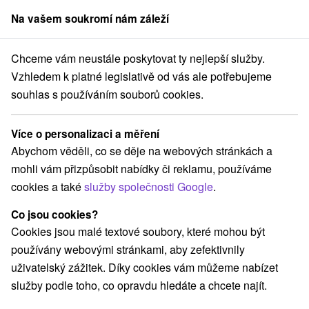
Na vašem soukromí nám záleží
člen skupiny
Sorger
Chceme vám neustále poskytovat ty nejlepší služby.
Hotely na Slovensku
Považský Inovec
Vzhledem k platné legislativě od vás ale potřebujeme
souhlas s používáním souborů cookies.
Hotely Považský Inovec
Více o personalizaci a měření
Kategorie
Abychom věděli, co se děje na webových stránkách a
mohli vám přizpůsobit nabídky či reklamu, používáme
Všechny kategorie
Hotely na Slovensku
(21)
cookies a také
služby společnosti Google
.
Hotely s bazénem
(12)
Wellness hotely na Slovensku
(10)
Co jsou cookies?
Hotely na Slovensku pro rodiny s dětmi
(5)
Cookies jsou malé textové soubory, které mohou být
Historické hotely
Hotely s termálním bazénem
(3)
(5)
používány webovými stránkami, aby zefektivnily
uživatelský zážitek. Díky cookies vám můžeme nabízet
služby podle toho, co opravdu hledáte a chcete najít.
Vyberte lokalitu nebo termín