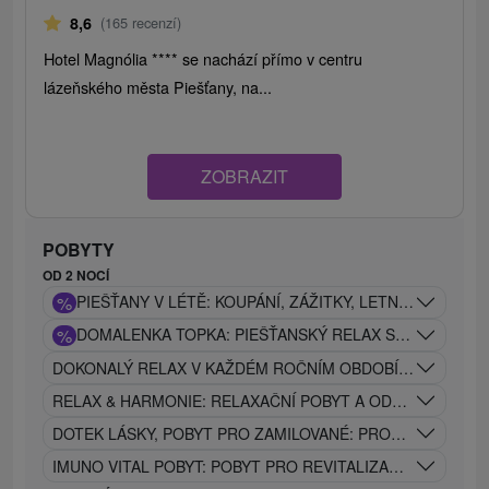
8,6
(165 recenzí)
Hotel Magnólia **** se nachází přímo v centru
lázeňského města Piešťany, na...
ZOBRAZIT
POBYTY
OD 2 NOCÍ
%
PIEŠŤANY V LÉTĚ: KOUPÁNÍ, ZÁŽITKY, LETNÍ ODPOČIN
%
DOMALENKA TOPKA: PIEŠŤANSKÝ RELAX SE SERVISEM,
DOKONALÝ RELAX V KAŽDÉM ROČNÍM OBDOBÍ: WELLNES
RELAX & HARMONIE: RELAXAČNÍ POBYT A ODPOČINEK P
DOTEK LÁSKY, POBYT PRO ZAMILOVANÉ: PROSECCO, MAS
IMUNO VITAL POBYT: POBYT PRO REVITALIZACI TĚLA, REL