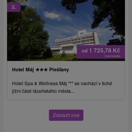
3.
1 725,78
Kč
od
/noc/osoba
Hotel Máj
★
★
★
Piešťany
Hotel Spa & Wellness Máj *** se nachází v tiché
jižní části lázeňského města...
Zobrazit více