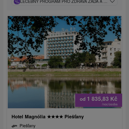
%
LÉČEBNÝ PROGRAM PRO ZDRAVÁ ZÁDA A KLOUBY: TRA
1 835,83
Kč
od
/noc/osoba
Hotel Magnólia
★
★
★
★
Piešťany
Piešťany