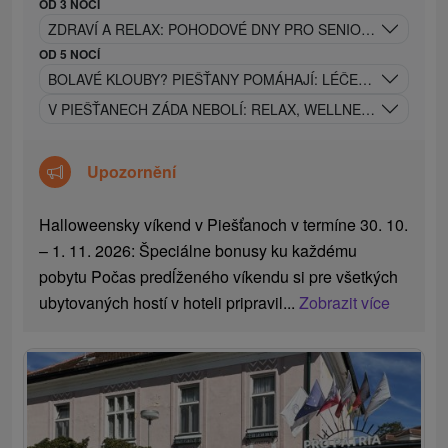
OD 3 NOCÍ
ZDRAVÍ A RELAX: POHODOVÉ DNY PRO SENIORY V SRDCI 
OD 5 NOCÍ
BOLAVÉ KLOUBY? PIEŠŤANY POMÁHAJÍ: LÉČEBNÝ POBYT 
V PIEŠŤANECH ZÁDA NEBOLÍ: RELAX, WELLNESS A LÉČE
Upozornění
Halloweensky víkend v Piešťanoch v termíne 30. 10.
– 1. 11. 2026: Špeciálne bonusy ku každému
pobytu Počas predĺženého víkendu si pre všetkých
ubytovaných hostí v hoteli pripravil...
Zobrazit více