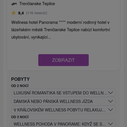
Trenčianske Teplice
9,4
(116 recenzí)
Wellness hotel Panorama **** moderní rodinný hotel v
lázeňském městě Trenčianske Teplice nabízí komfortní
ubytování, vynikající...
ZOBRAZIT
POBYTY
OD 2 NOCÍ
LUXUSNÍ ROMANTIKA SE VSTUPEM DO WELLNESS, PRIVÁT
DÁMSKÁ NEBO PÁNSKÁ WELLNESS JÍZDA
V KRÁLOVSKÉM WELLNESS POBYTU RELAXUJTE JAKO SKUT
OD 3 NOCÍ
WELLNESS POHODA V PANORAME: KDYŽ SE SNY STÁVAJÍ