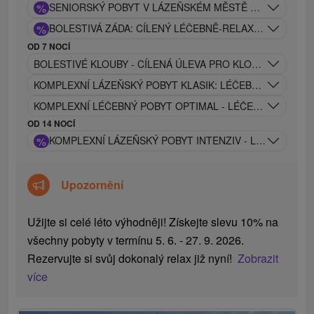
%
SENIORSKÝ POBYT V LÁZEŇSKÉM MĚSTĚ PIEŠŤANY
%
BOLESTIVÁ ZÁDA: CÍLENÝ LÉČEBNĚ-RELAXAČNÍ POBYT
OD 7 NOCÍ
BOLESTIVÉ KLOUBY - CÍLENÁ ÚLEVA PRO KLOUBY - MODE
KOMPLEXNÍ LÁZEŇSKÝ POBYT KLASIK: LÉČEBNÝ PROGRA
KOMPLEXNÍ LÉČEBNÝ POBYT OPTIMAL - LÉČEBNÝ PROGR
OD 14 NOCÍ
%
KOMPLEXNÍ LÁZEŇSKÝ POBYT INTENZIV - LÉČEBNÝ P
Upozornění
Užijte si celé léto výhodněji! Získejte slevu 10% na
všechny pobyty v termínu 5. 6. - 27. 9. 2026.
Rezervujte si svůj dokonalý relax již nyní!
Zobrazit
více