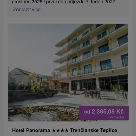
prosinec 2026 / první den příjezdu 7. leden 2027
Zobrazit více
2 385,08
Kč
od
/noc/osoba
Hotel Panorama
★
★
★
★
Trenčianske Teplice