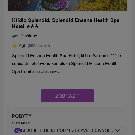
Křídlo Splendid, Splendid Ensana Health Spa
Hotel
★
★
★
Piešťany
9,0
(553 recenzí)
Splendid Ensana Health Spa Hotel, křídlo Splendid *** je
součástí hotelového komplexu Splendid Ensana Health
Spa Hotel a nachází se...
ZOBRAZIT
POBYTY
OD 2 NOCÍ
%
NEJOBLÍBENĚJŠÍ POBYT ZDRAVÍ: LÉČIVÁ SÍLA PIEŠŤAN