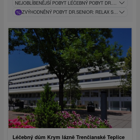
NEJOBLÍBENĚJŠÍ POBYT LÉČEBNÝ POBYT DR.KLASIK: ZDRA
%
ZVÝHODNĚNÝ POBYT DR.SENIOR: RELAX S LÉČIVOU T
Léčebný dům Krym lázně Trenčianské Teplice