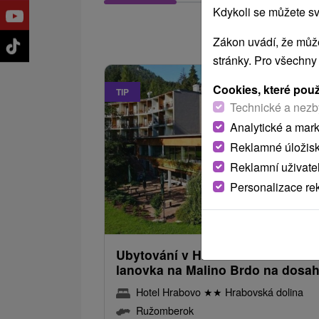
Kdykoli se můžete sv
zo
Zákon uvádí, že může
stránky. Pro všechny
Cookies, které pou
TIP
Technické a nezb
Analytické a mar
Reklamné úložis
Reklamní uživate
Personalizace re
623,97
od
/noc/
Ubytování v Hrabovské dolině a
lanovka na Malino Brdo na dosa
Hotel Hrabovo
★
★
Hrabovská dolina
Ružomberok