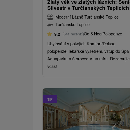
Zlatý věk ve zlatých lázních: Seni
Silvestr v Turčianských Teplicích
Moderní Lázně Turčianské Teplice
Turčianske Teplice
Od 5 Nocí
Polopenze
9,2
(541 recenzí)
Ubytování v pokojích Komfort/Deluxe,
polopenze, lékařské vyšetření, vstup do Spa
Aquaparku a 6 procedur na míru. Rezervujte
včas!
TIP