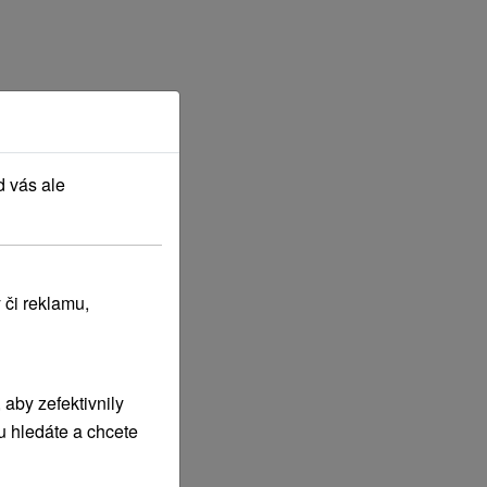
d vás ale
 či reklamu,
aby zefektivnily
u hledáte a chcete