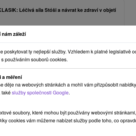
ASIK: Léčivá síla Stóši a návrat ke zdraví v objetí
oci
Polopenze
 nám záleží
u lékařskou péči, kvalitní stravu a účinné léčebné procedury s tichem
poskytovat ty nejlepší služby. Vzhledem k platné legislativě o
1 932,31
Kč
od
/noc/osoba
 s používáním souborů cookies.
Zobrazit více
i a měření
e děje na webových stránkách a mohli vám přizpůsobit nabídky
 také
služby společnosti Google
.
raj
(22)
Žilinský kraj
(21)
Severné Slovensko
(21)
 vše
xtové soubory, které mohou být používány webovými stránkami, 
 Díky cookies vám můžeme nabízet služby podle toho, co opravd
NEJLEVNĚJŠÍ
NEJDRAŽŠÍ
PODLE HODNOCENÍ