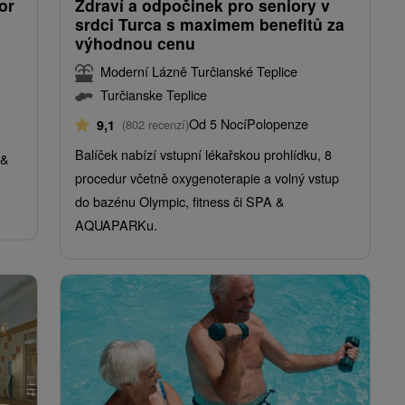
or
Zdraví a odpočinek pro seniory v
srdci Turca s maximem benefitů za
výhodnou cenu
Moderní Lázně Turčianské Teplice
Turčianske Teplice
Od 5 Nocí
Polopenze
9,1
(802 recenzí)
Balíček nabízí vstupní lékařskou prohlídku, 8
 &
procedur včetně oxygenoterapie a volný vstup
do bazénu Olympic, fitness či SPA &
AQUAPARKu.