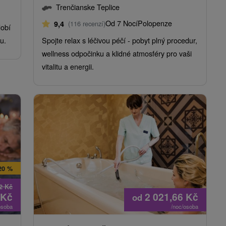
Trenčianske Teplice
Od 7 Nocí
Polopenze
9,4
(116 recenzí)
dobí
u.
Spojte relax s léčivou péčí - pobyt plný procedur,
wellness odpočinku a klidné atmosféry pro vaši
vitalitu a energii.
20 %
42
Kč
Kč
2 021,66
Kč
od
osoba
/noc/osoba