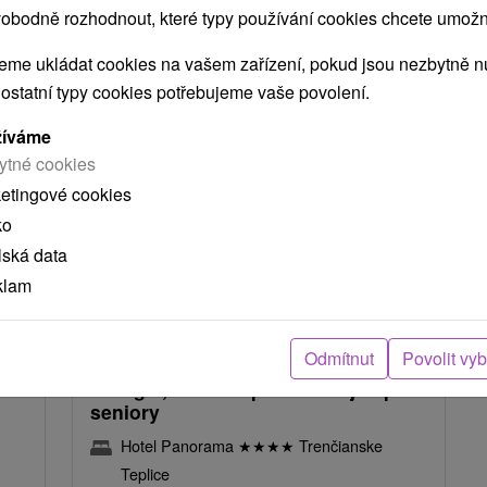
obodně rozhodnout, které typy používání cookies chcete umožni
brazit předchozí
me ukládat cookies na vašem zařízení, pokud jsou nezbytně nu
 ostatní typy cookies potřebujeme vaše povolení.
žíváme
ytné cookies
ketingové cookies
ko
lská data
klam
Kč
2 380,07
Kč
od
osoba
/noc/osoba
Odmítnut
Povolit vy
Energie, zdraví a pohoda nejen pro
h
seniory
Hotel Panorama
★
★
★
★
Trenčianske
Teplice