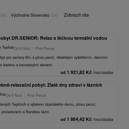
Zobrazit vše
(33)
Východné Slovensko
(24)
byt DR.SENIOR: Relax s léčivou termální vodou
 Teplice
Od 6 Nocí
Plná Penze
yt pro seniory 60+ s plnou penzí, lékařským vyšetřením, denními
do bazénu a bonusovými slevami.
1 921,82
Kč
od
/noc/osoba
bně-relaxační pobyt: Zlaté dny zdraví v lázních
lice
Od 5 Nocí
Plná Penze
klených Teplicích s výběrem lázeňského domu, plnou penzí,
, procedurami a Banskou lázní.
1 864,42
Kč
od
/noc/osoba