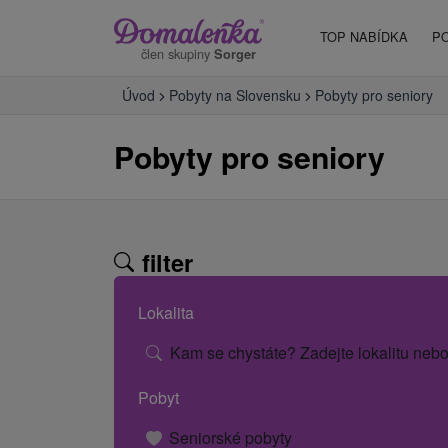
TOP NABÍDKA
P
člen skupiny
Sorger
Úvod
Pobyty na Slovensku
Pobyty pro seniory
Pobyty pro seniory
filter
Lokalita
Kam se chystáte? Zadejte lokalitu nebo
Pobyt
Seniorské pobyty