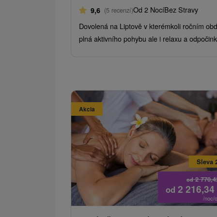
Od 2 Nocí
Bez Stravy
9,6
(5 recenzí)
Dovolená na Liptově v kterémkoli ročním ob
plná aktivního pohybu ale i relaxu a odpočink
Akcia
Sleva 
2 770,
od
2 216,34
od
/noc/