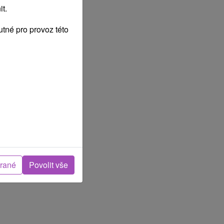
t.
tné pro provoz této
brané
Povolit vše