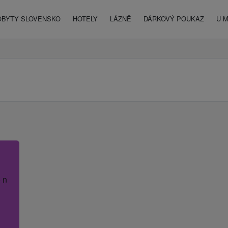
OBYTY SLOVENSKO
HOTELY
LÁZNĚ
DÁRKOVÝ POUKAZ
U 
 název hotelu.