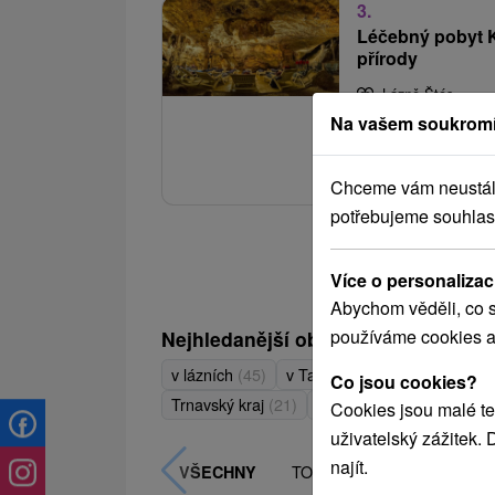
3.
Léčebný pobyt KL
přírody
Lázně Štós
Od 1 N
Na vašem soukromí
Pobyt spojuje odborno
stóšské přírody.
Chceme vám neustále 
potřebujeme souhlas
Více o personalizac
Abychom věděli, co s
používáme cookies a
Nejhledanější oblasti
v lázních
(45)
v Tatrách
(33)
Prešovský k
Co jsou cookies?
Zobrazit
Trnavský kraj
(21)
Považie
(20)
Cookies jsou malé te
uživatelský zážitek.
najít.
TOP - NEJPRODÁVANĚJŠÍ
VŠECHNY