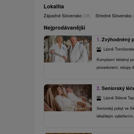
Lokalita
Západné Slovensko
(28)
Stredné Slovensko
Nejprodávanější
1.
Zvýhodněný po
Lázně Trenčianske
Komplexní léčebný pob
procedurami, vstupy 
2.
Seniorský léče
Lázně Sklené Tep
Seniorský pobyt ve S
lékařským vyšetřením