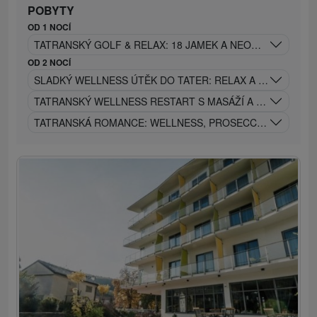
POBYTY
OD 1 NOCÍ
TATRANSKÝ GOLF & RELAX: 18 JAMEK A NEOMEZENÝ WE
OD 2 NOCÍ
SLADKÝ WELLNESS ÚTĚK DO TATER: RELAX A DOMÁCÍ KO
TATRANSKÝ WELLNESS RESTART S MASÁŽÍ A VÝHLEDEM N
TATRANSKÁ ROMANCE: WELLNESS, PROSECCO A 60-MIN