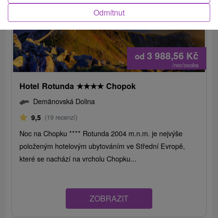
Odmítnut
3 988,56
Kč
od
/noc/osoba
Hotel Rotunda
★
★
★
★
Chopok
Demänovská Dolina
9,5
(19 recenzí)
Noc na Chopku **** Rotunda 2004 m.n.m. je nejvýše
položeným hotelovým ubytováním ve Střední Evropě,
které se nachází na vrcholu Chopku...
ZOBRAZIT