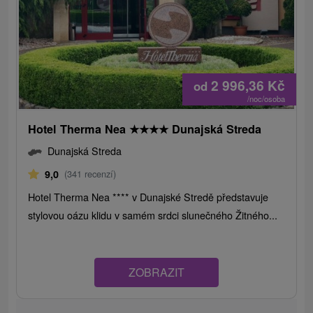
2 996,36
Kč
od
/noc/osoba
Hotel Therma Nea
★
★
★
★
Dunajská Streda
Dunajská Streda
9,0
(341 recenzí)
Hotel Therma Nea **** v Dunajské Stredě představuje
stylovou oázu klidu v samém srdci slunečného Žitného...
ZOBRAZIT