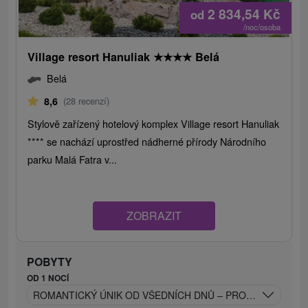
2 834,54
Kč
od
/noc/osoba
Village resort Hanuliak
★
★
★
★
Belá
Belá
8,6
(28 recenzí)
Stylově zařízený hotelový komplex Village resort Hanuliak
**** se nachází uprostřed nádherné přírody Národního
parku Malá Fatra v...
ZOBRAZIT
POBYTY
OD 1 NOCÍ
ROMANTICKÝ ÚNIK OD VŠEDNÍCH DNŮ – PROSECCO, WEL