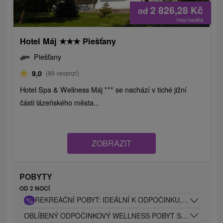
2 826,28
Kč
od
/noc/osoba
Hotel Máj
★
★
★
Piešťany
Piešťany
9,0
(89 recenzí)
Hotel Spa & Wellness Máj *** se nachází v tiché jižní
části lázeňského města...
ZOBRAZIT
POBYTY
OD 2 NOCÍ
%
REKREAČNÍ POBYT: IDEÁLNÍ K ODPOČINKU, REGENERA
OBLÍBENÝ ODPOČINKOVÝ WELLNESS POBYT S BOHATÝM