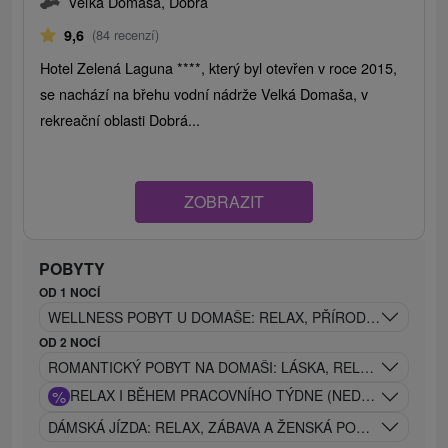
Veľká Domaša, Dobrá
9,6
(84 recenzí)
Hotel Zelená Laguna ****, který byl otevřen v roce 2015,
se nachází na břehu vodní nádrže Velká Domaša, v
rekreační oblasti Dobrá...
ZOBRAZIT
POBYTY
OD 1 NOCÍ
WELLNESS POBYT U DOMAŠE: RELAX, PŘÍRODA A POHOD
OD 2 NOCÍ
ROMANTICKÝ POBYT NA DOMAŠI: LÁSKA, RELAX A POHO
%
RELAX I BĚHEM PRACOVNÍHO TÝDNE (NEDĚLE - PÁTEK
DÁMSKÁ JÍZDA: RELAX, ZÁBAVA A ŽENSKÁ POHODA NA JE