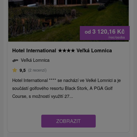
3 120,16
Kč
od
/noc/osoba
Hotel International
★
★
★
★
Veľká Lomnica
Veľká Lomnica
9,5
(2 recenzí)
Hotel International **** se nachází ve Velké Lomnici a je
součástí golfového resortu Black Stork, A PGA Golf
Course, s možností využití 27...
ZOBRAZIT