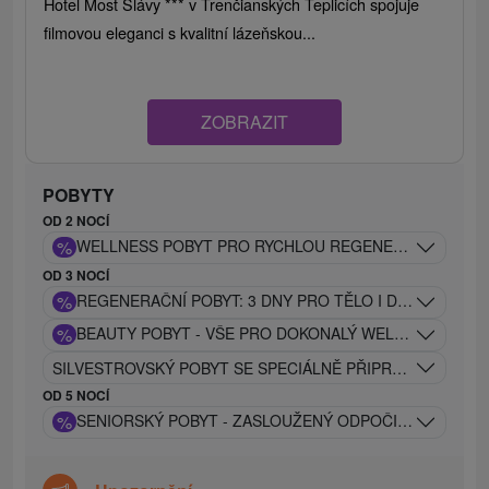
Hotel Most Slávy *** v Trenčianských Teplicích spojuje
filmovou eleganci s kvalitní lázeňskou...
ZOBRAZIT
POBYTY
OD 2 NOCÍ
%
WELLNESS POBYT PRO RYCHLOU REGENERACI TĚLA A 
OD 3 NOCÍ
%
REGENERAČNÍ POBYT: 3 DNY PRO TĚLO I DUŠI
%
BEAUTY POBYT - VŠE PRO DOKONALÝ WELLNESS ZÁŽI
SILVESTROVSKÝ POBYT SE SPECIÁLNĚ PŘIPRAVENÝM P
OD 5 NOCÍ
%
SENIORSKÝ POBYT - ZASLOUŽENÝ ODPOČINEK A REG