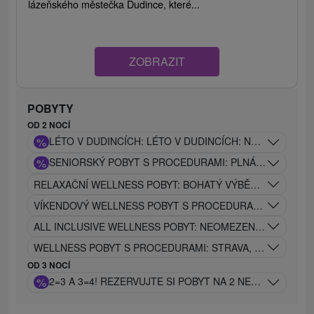
lázeňského městečka Dudince, které...
ZOBRAZIT
POBYTY
OD 2 NOCÍ
%
LÉTO V DUDINCÍCH: LÉTO V DUDINCÍCH: NEOMEZENÝ
%
SENIORSKÝ POBYT S PROCEDURAMI: PLNÁ PENZE, BAZ
RELAXAČNÍ WELLNESS POBYT: BOHATÝ VÝBĚR PROCEDUR
VÍKENDOVÝ WELLNESS POBYT S PROCEDURAMI: VOLNÝ V
ALL INCLUSIVE WELLNESS POBYT: NEOMEZENÝ RELAX, ST
WELLNESS POBYT S PROCEDURAMI: STRAVA, BAZÉNY A P
OD 3 NOCÍ
%
2=3 A 3=4! REZERVUJTE SI POBYT NA 2 NEBO 3 NOCI 