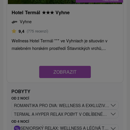
Hotel Termál
★
★
★
Vyhne
Vyhne
9,4
(775 recenzí)
Wellness Hotel Termál *** ve Vyhniach je situován v
malebném horském prostředí Štiavnických vrchů,...
ZOBRAZIT
POBYTY
OD 2 NOCÍ
ROMANTIKA PRO DVA: WELLNESS A EXKLUZIVNÍ BONUSY 
TERMAL A HYPER RELAX POBYT V OBLÍBENÉM HOTELU V
OD 4 NOCÍ
%
SENIORSKÝ RELAX: WELLNESS A LÉČIVÁ TERMÁLNÍ VO