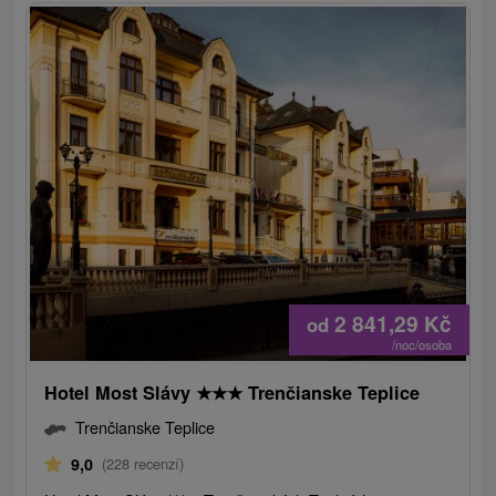
2 841,29
Kč
od
/noc/osoba
Hotel Most Slávy
★
★
★
Trenčianske Teplice
Trenčianske Teplice
9,0
(228 recenzí)