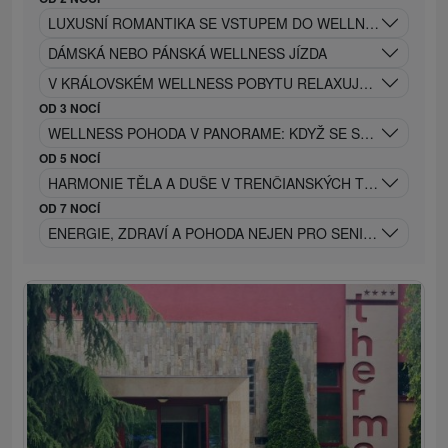
LUXUSNÍ ROMANTIKA SE VSTUPEM DO WELLNESS, PRIVÁT
DÁMSKÁ NEBO PÁNSKÁ WELLNESS JÍZDA
V KRÁLOVSKÉM WELLNESS POBYTU RELAXUJTE JAKO SKUT
OD 3 NOCÍ
WELLNESS POHODA V PANORAME: KDYŽ SE SNY STÁVAJÍ
OD 5 NOCÍ
HARMONIE TĚLA A DUŠE V TRENČIANSKÝCH TEPLICÍCH
OD 7 NOCÍ
ENERGIE, ZDRAVÍ A POHODA NEJEN PRO SENIORY