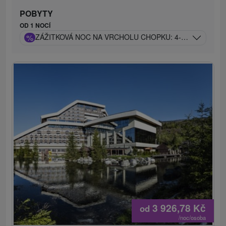
POBYTY
OD 1 NOCÍ
%
ZÁŽITKOVÁ NOC NA VRCHOLU CHOPKU: 4-CHODOVÁ V
3 926,78
Kč
od
/noc/osoba