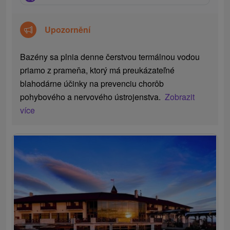
Upozornění
Bazény sa plnia denne čerstvou termálnou vodou
priamo z prameňa, ktorý má preukázateľné
blahodárne účinky na prevenciu chorôb
pohybového a nervového ústrojenstva.
Zobrazit
více