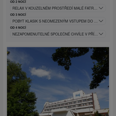
OD 2 NOCÍ
RELAX V KOUZELNÉM PROSTŘEDÍ MALÉ FATRY: POBYT S
OD 3 NOCÍ
POBYT KLASIK S NEOMEZENÝM VSTUPEM DO WELLNESS A
OD 4 NOCÍ
NEZAPOMENUTELNÉ SPOLEČNÉ CHVÍLE V PŘÍJEMNÉM PR