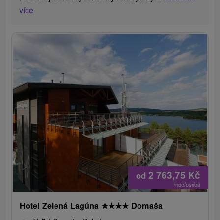
více
2 763,75
Kč
od
/noc/osoba
Hotel Zelená Lagúna
★
★
★
★
Domaša