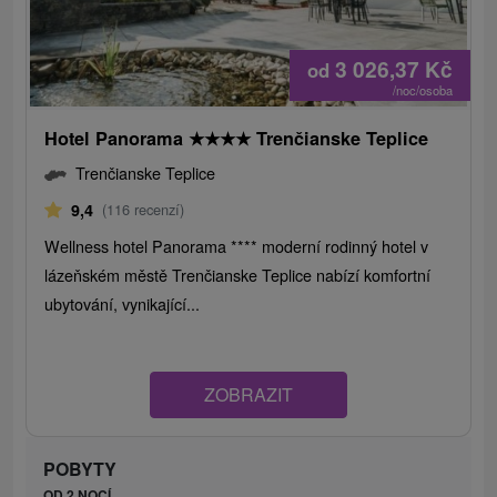
3 026,37
Kč
od
/noc/osoba
Hotel Panorama
★
★
★
★
Trenčianske Teplice
Trenčianske Teplice
9,4
(116 recenzí)
Wellness hotel Panorama **** moderní rodinný hotel v
lázeňském městě Trenčianske Teplice nabízí komfortní
ubytování, vynikající...
ZOBRAZIT
POBYTY
OD 2 NOCÍ