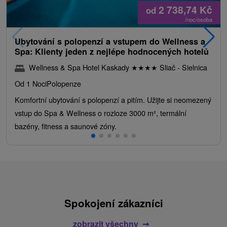
2 738,74
Kč
od
/noc/osoba
Ubytování s polopenzí a vstupem do Wellness a
Spa: Klienty jeden z nejlépe hodnocených hotelů
Wellness & Spa Hotel Kaskady
★
★
★
★
Sliač - Sielnica
Od 1 Noci
Polopenze
Komfortní ubytování s polopenzí a pitím. Užijte si neomezený
vstup do Spa & Wellness o rozloze 3000 m², termální
bazény, fitness a saunové zóny.
Spokojení zákazníci
zobrazit všechny