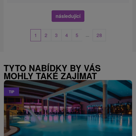
následující
...
1
2
3
4
5
28
TYTO NABÍDKY BY VÁS
MOHLY TAKÉ ZAJÍMAT
TIP