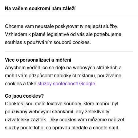
Na vašem soukromí nám záleží
člen skupiny
Sorger
Chceme vám neustále poskytovat ty nejlepší služby.
Hotely na Slovensku
Vzhledem k platné legislativě od vás ale potřebujeme
souhlas s používáním souborů cookies.
Luxusní hotely na Slovensku
Více o personalizaci a měření
Kategorie
Abychom věděli, co se děje na webových stránkách a
mohli vám přizpůsobit nabídky či reklamu, používáme
Všechny kategorie
Hotely na Slovensku
(277)
cookies a také
služby společnosti Google
.
Hotely s bazénem
(98)
Wellness hotely na Slovensku
(93)
Co jsou cookies?
Hotely na Slovensku pro rodiny s dětmi
(72)
Cookies jsou malé textové soubory, které mohou být
Historické hotely
Hotely s termálním bazénem
(15)
(34)
používány webovými stránkami, aby zefektivnily
uživatelský zážitek. Díky cookies vám můžeme nabízet
služby podle toho, co opravdu hledáte a chcete najít.
Vyberte lokalitu nebo termín