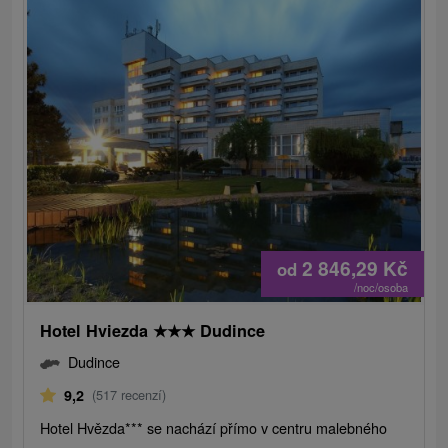
2 846,29
Kč
od
/noc/osoba
Hotel Hviezda
★
★
★
Dudince
Dudince
9,2
(517 recenzí)
Hotel Hvězda*** se nachází přímo v centru malebného