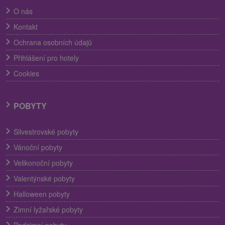
O nás
Kontakt
Ochrana osobních údajů
Přihlášení pro hotely
Cookies
POBYTY
Silvestrovské pobyty
Vánoční pobyty
Velikonoční pobyty
Valentýnské pobyty
Halloween pobyty
Zimní lyžařské pobyty
Podzimní pobyty