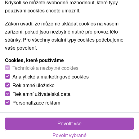
Kdykoli se můžete svobodně rozhodnout, které typy
Nejprodávanější
používání cookies chcete umožnit.
Zákon uvádí, že můžeme ukládat cookies na vašem
zařízení, pokud jsou nezbytně nutné pro provoz této
Nejhledanější oblasti
stránky. Pro všechny ostatní typy cookies potřebujeme
Zobrazit vše
vaše povolení.
v Tatrách
(94)
v lázních
(91)
Cookies, které používáme
NEJLEVNĚJŠÍ
PODLE HODNOCENÍ
NEJDRAŽŠÍ
Technické a nezbytné cookies
Analytické a marketingové cookies
Reklamné úložisko
Reklamní uživatelská data
Personalizace reklam
Povolit vše
Povolit vybrané