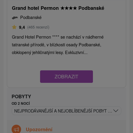
Grand hotel Permon
★
★
★
★
Podbanské
Podbanské
9,4
(465 recenzí)
Grand Hotel Permon **** se nachází v nádherné
tatranské přírodě, v blízkosti osady Podbanské,
obklopený jehličnatými lesy. Exkluzivní...
ZOBRAZIT
POBYTY
OD 2 NOCÍ
NEJPRODÁVANĚJŠÍ A NEJOBLÍBENĚJŠÍ POBYT S VÝHODNÝ
Upozornění