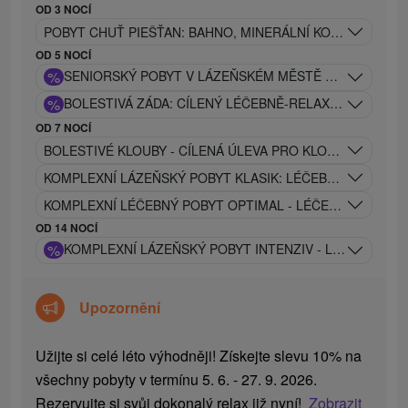
OD 3 NOCÍ
POBYT CHUŤ PIEŠŤAN: BAHNO, MINERÁLNÍ KOUPEL, MASÁ
OD 5 NOCÍ
%
SENIORSKÝ POBYT V LÁZEŇSKÉM MĚSTĚ PIEŠŤANY
%
BOLESTIVÁ ZÁDA: CÍLENÝ LÉČEBNĚ-RELAXAČNÍ POBYT
OD 7 NOCÍ
BOLESTIVÉ KLOUBY - CÍLENÁ ÚLEVA PRO KLOUBY - MODE
KOMPLEXNÍ LÁZEŇSKÝ POBYT KLASIK: LÉČEBNÝ PROGRA
KOMPLEXNÍ LÉČEBNÝ POBYT OPTIMAL - LÉČEBNÝ PROGR
OD 14 NOCÍ
%
KOMPLEXNÍ LÁZEŇSKÝ POBYT INTENZIV - LÉČEBNÝ P
Upozornění
Užijte si celé léto výhodněji! Získejte slevu 10% na
všechny pobyty v termínu 5. 6. - 27. 9. 2026.
Rezervujte si svůj dokonalý relax již nyní!
Zobrazit