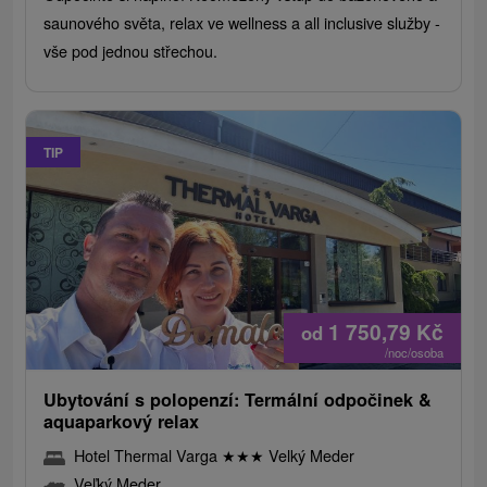
saunového světa, relax ve wellness a all inclusive služby -
vše pod jednou střechou.
TIP
1 750,79
Kč
od
/noc/osoba
Ubytování s polopenzí: Termální odpočinek &
aquaparkový relax
Hotel Thermal Varga
★
★
★
Velký Meder
Veľký Meder