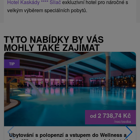
Hotel Kaskády **** Sliač
exkluzivní hotel pro náročné s
velkým výběrem speciálních pobytů.
TYTO NABÍDKY BY VÁS
MOHLY TAKÉ ZAJÍMAT
TIP
2 738,74
Kč
od
/noc/osoba
Ubytování s polopenzí a vstupem do Wellness a