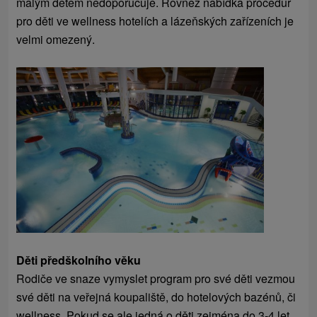
malým dětem nedoporučuje. Rovněž nabídka procedur
pro děti ve wellness hotelích a lázeňských zařízeních je
velmi omezený.
Děti předškolního věku
Rodiče ve snaze vymyslet program pro své děti vezmou
své děti na veřejná koupaliště, do hotelových bazénů, či
wellness. Pokud se ale jedná o děti zejména do 3-4 let,