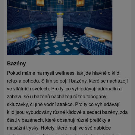
Bazény
Pokud máme na mysli wellness, tak jde hlavně o klid,
relax a pohodu. S tím se pojí i bazény, které se nacházejí
ve vitálních světech. Pro ty, co vyhledávají adrenalin a
zábavu se u bazénů nacházejí různé tobogány,
skluzavky, či jiné vodní atrakce. Pro ty co vyhledávají
klid jsou vybudovány různé klidové a sedací bazény, zda
části v bazénech, které obsahují různé preličky a
masážní trysky. Hotely, které mají ve své nabídce