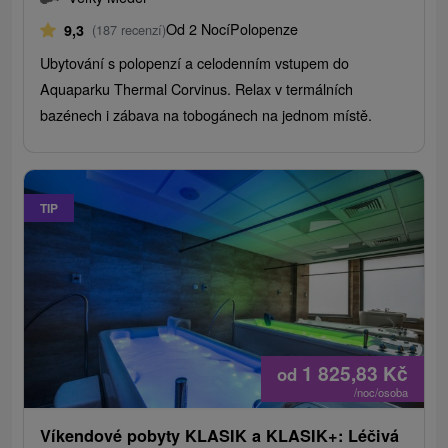
Od 2 Nocí
Polopenze
9,3
(187 recenzí)
Ubytování s polopenzí a celodenním vstupem do
Aquaparku Thermal Corvinus. Relax v termálních
bazénech i zábava na tobogánech na jednom místě.
TIP
1 825,83
Kč
od
/noc/osoba
Víkendové pobyty KLASIK a KLASIK+: Léčivá