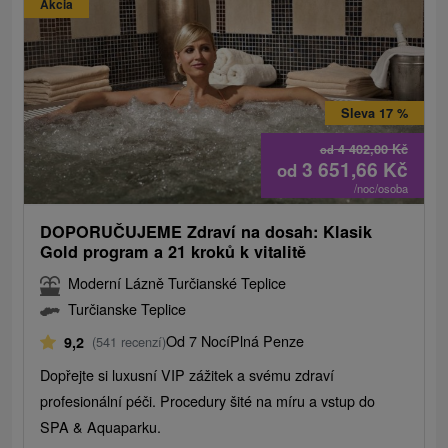
Akcia
Sleva 17 %
4 402,00
Kč
od
3 651,66
Kč
od
/noc/osoba
DOPORUČUJEME Zdraví na dosah: Klasik
Gold program a 21 kroků k vitalitě
Moderní Lázně Turčianské Teplice
Turčianske Teplice
Od 7 Nocí
Plná Penze
9,2
(541 recenzí)
Dopřejte si luxusní VIP zážitek a svému zdraví
profesionální péči. Procedury šité na míru a vstup do
SPA & Aquaparku.