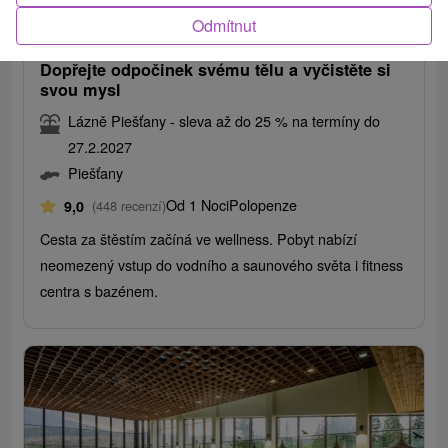
2 478,62
Kč
od
Odmítnut
/noc/osoba
Dopřejte odpočinek svému tělu a vyčistěte si
svou mysl
Lázně Piešťany - sleva až do 25 % na termíny do
27.2.2027
Piešťany
Od 1 Noci
Polopenze
9,0
(448 recenzí)
Cesta za štěstím začíná ve wellness. Pobyt nabízí
neomezený vstup do vodního a saunového světa i fitness
centra s bazénem.