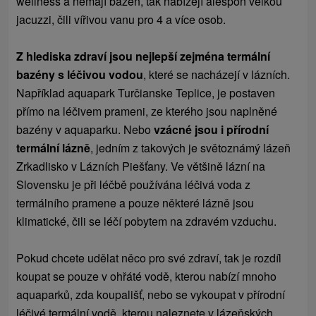
wellness a nemají bazén, tak nabízejí alespoň velkou
jacuzzi, čili vířivou vanu pro 4 a více osob.
Z hlediska zdraví jsou nejlepší zejména termální
bazény s léčivou vodou
, které se nacházejí v lázních.
Například aquapark Turčianske Teplice, je postaven
přímo na léčivem prameni, ze kterého jsou naplněné
bazény v aquaparku. Nebo
vzácné jsou i přírodní
termální lázně
, jedním z takových je světoznámý lázeň
Zrkadlisko v Lázních Piešťany. Ve většině lázní na
Slovensku je při léčbě používána léčivá voda z
termálního pramene a pouze některé lázně jsou
klimatické, čili se léčí pobytem na zdravém vzduchu.
Pokud chcete udělat něco pro své zdraví, tak je rozdíl
koupat se pouze v ohřáté vodě, kterou nabízí mnoho
aquaparků, zda koupališť, nebo se vykoupat v přírodní
léčivé termální vodě, kterou naleznete v lázeňských