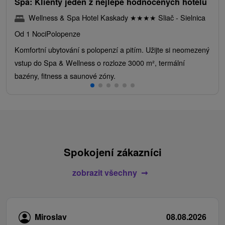
Spa: Klienty jeden z nejlépe hodnocených hotelů
Wellness & Spa Hotel Kaskady
★
★
★
★
Sliač - Sielnica
Od 1 Noci
Polopenze
Komfortní ubytování s polopenzí a pitím. Užijte si neomezený
vstup do Spa & Wellness o rozloze 3000 m², termální
bazény, fitness a saunové zóny.
Spokojení zákazníci
zobrazit všechny
Miroslav
08.08.2026