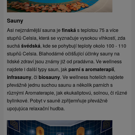
Sauny
Asi nejznámější sauna je
finská
s teplotou 75 a více
stupňů Celsia, která se vyznačuje vysokou vlhkostí, zda
suchá
švédská
, kde se pohybují teploty okolo 100 - 110
stupňů Celsia. Blahodárné očišťující účinky sauny na
lidské zdraví jsou známy již od pradávna. Ve wellness
najdete i další typy saun, jak
parní s aromaterapií
,
infrasauny
, či
biosauny
. Ve wellness hotelích najdete
převážně jednu suchou saunu a několik parních s
různými Aromaterapie, jak ekukaliptovú, solnou, či různé
bylinkové. Pobyt v sauně zpříjemňuje převážně
upojujúca relaxační hudba.