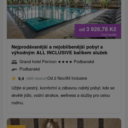
3 926,78
Kč
od
/noc/osoba
Nejprodávanější a nejoblíbenější pobyt s
výhodným ALL INCLUSIVE balíkem služeb
Grand hotel Permon
★
★
★
★
Podbanské
Podbanské
Od 2 Nocí
All Inclusive
9,4
(465 recenzí)
Užijte si pestrý, komfortní a zábavou nabitý pobyt, kde se
skvělé jídlo, vodní atrakce, wellness a služby pro celou
rodinu.