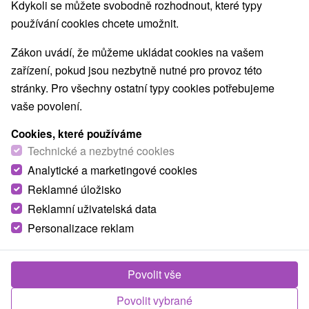
Kdykoli se můžete svobodně rozhodnout, které typy
Nejhledanější oblasti
používání cookies chcete umožnit.
v lázních
(117)
wellness pobyty s polpenzí
pro dva
Zákon uvádí, že můžeme ukládat cookies na vašem
Zobrazit vše
v Tatrách
(73)
zařízení, pokud jsou nezbytně nutné pro provoz této
stránky. Pro všechny ostatní typy cookies potřebujeme
TOP - NEJPRODÁVANĚJŠÍ
NEJLEVNĚJŠ
VŠECHNY
vaše povolení.
Cookies, které používáme
zobrazit předchozí
Technické a nezbytné cookies
Analytické a marketingové cookies
Reklamné úložisko
Reklamní uživatelská data
Personalizace reklam
Povolit vše
Povolit vybrané