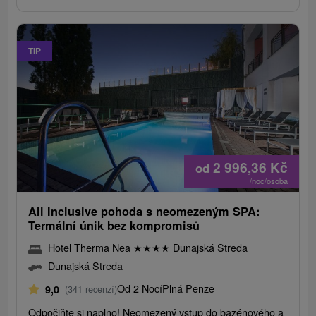
TIP
2 996,36
Kč
od
/noc/osoba
All Inclusive pohoda s neomezeným SPA:
Termální únik bez kompromisů
Hotel Therma Nea
★
★
★
★
Dunajská Streda
Dunajská Streda
Od 2 Nocí
Plná Penze
9,0
(341 recenzí)
Odpočiňte si naplno! Neomezený vstup do bazénového a