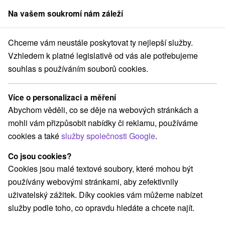
Na vašem soukromí nám záleží
člen skupiny
Sorger
Chceme vám neustále poskytovat ty nejlepší služby.
Pobyty na Slovensku
Wellness pobyty
Vzhledem k platné legislativě od vás ale potřebujeme
souhlas s používáním souborů cookies.
Wellness pobyty
Více o personalizaci a měření
Kategorie
Abychom věděli, co se děje na webových stránkách a
mohli vám přizpůsobit nabídky či reklamu, používáme
Všechny kategorie
Pobyty v akci
(148)
cookies a také
služby společnosti Google
.
Wellness pobyty
Víkendové pobyty
(217)
(192)
Romantické pobyty
Pobyty pro seniory
(56)
(85)
Co jsou cookies?
Rodinné pobyty
(149)
Cookies jsou malé textové soubory, které mohou být
používány webovými stránkami, aby zefektivnily
uživatelský zážitek. Díky cookies vám můžeme nabízet
Vyberte lokalitu nebo termín
služby podle toho, co opravdu hledáte a chcete najít.