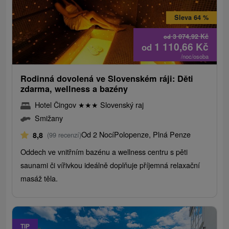
Sleva 64 %
3 074,92
Kč
od
1 110,66
Kč
od
/noc/osoba
Rodinná dovolená ve Slovenském ráji: Děti
zdarma, wellness a bazény
Hotel Čingov
★
★
★
Slovenský raj
Smižany
Od 2 Nocí
Polopenze, Plná Penze
8,8
(99 recenzí)
Oddech ve vnitřním bazénu a wellness centru s pěti
saunami či vířivkou ideálně doplňuje příjemná relaxační
masáž těla.
TIP