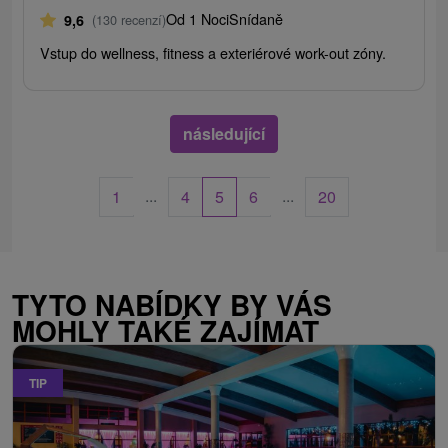
Od 1 Noci
Snídaně
9,6
(130 recenzí)
Vstup do wellness, fitness a exteriérové work-out zóny.
následující
...
...
1
4
5
6
20
TYTO NABÍDKY BY VÁS
MOHLY TAKÉ ZAJÍMAT
TIP