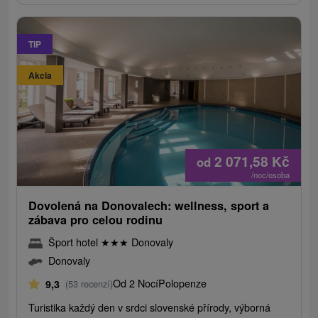
TIP
Akcia
2 071,58
Kč
od
/noc/osoba
Dovolená na Donovalech: wellness, sport a
zábava pro celou rodinu
Šport hotel
★
★
★
Donovaly
Donovaly
Od 2 Nocí
Polopenze
9,3
(53 recenzí)
Turistika každý den v srdci slovenské přírody, výborná