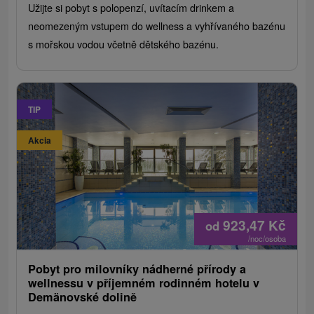
Užijte si pobyt s polopenzí, uvítacím drinkem a
neomezeným vstupem do wellness a vyhřívaného bazénu
s mořskou vodou včetně dětského bazénu.
TIP
Akcia
923,47
Kč
od
/noc/osoba
Pobyt pro milovníky nádherné přírody a
wellnessu v příjemném rodinném hotelu v
Demänovské dolině