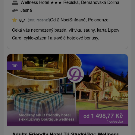
Wellness Hotel
★
★
★
Repiská, Demänovská Dolina
Jasná
Od 2 Nocí
Snídaně, Polopenze
8,7
(333 recenzí)
Čeká vás neomezený bazén, vířivka, sauny, karta Liptov
Card, cyklo-zázemí a skvělé hotelové bonusy.
TIP
1 498,77
Kč
od
/noc/osoba
Adults Friendly Hotel Tri Studničky: Wellness