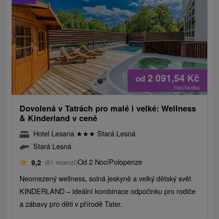
2 091,54
Kč
od
/noc/osoba
Dovolená v Tatrách pro malé i velké: Wellness
& Kinderland v ceně
Hotel Lesana
★
★
★
Stará Lesná
Stará Lesná
Od 2 Nocí
Polopenze
9,2
(61 recenzí)
Neomezený wellness, solná jeskyně a velký dětský svět
KINDERLAND – ideální kombinace odpočinku pro rodiče
a zábavy pro děti v přírodě Tater.