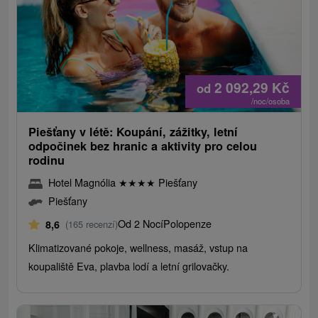
2 092,29
Kč
od
/noc/osoba
Piešťany v létě: Koupání, zážitky, letní
odpočinek bez hranic a aktivity pro celou
rodinu
Hotel Magnólia
★
★
★
★
Piešťany
Piešťany
Od 2 Nocí
Polopenze
8,6
(165 recenzí)
Klimatizované pokoje, wellness, masáž, vstup na
koupaliště Eva, plavba lodí a letní grilovačky.