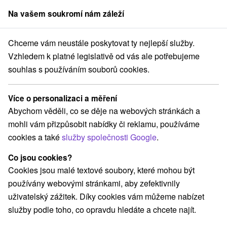
Na vašem soukromí nám záleží
člen skupiny
Sorger
Chceme vám neustále poskytovat ty nejlepší služby.
Pobyty na Slovensku
Víkendové pobyty
Vzhledem k platné legislativě od vás ale potřebujeme
souhlas s používáním souborů cookies.
Víkendové pobyty
Více o personalizaci a měření
Kategorie
Abychom věděli, co se děje na webových stránkách a
mohli vám přizpůsobit nabídky či reklamu, používáme
Všechny kategorie
Pobyty v akci
(148)
cookies a také
služby společnosti Google
.
Wellness pobyty
Víkendové pobyty
(217)
(192)
Romantické pobyty
Pobyty pro seniory
(56)
(85)
Co jsou cookies?
Rodinné pobyty
(149)
Cookies jsou malé textové soubory, které mohou být
používány webovými stránkami, aby zefektivnily
uživatelský zážitek. Díky cookies vám můžeme nabízet
Vyberte lokalitu nebo termín
služby podle toho, co opravdu hledáte a chcete najít.