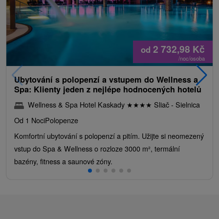
2 732,98
Kč
od
/noc/osoba
Ubytování s polopenzí a vstupem do Wellness a
Spa: Klienty jeden z nejlépe hodnocených hotelů
Wellness & Spa Hotel Kaskady
★
★
★
★
Sliač - Sielnica
Od 1 Noci
Polopenze
Komfortní ubytování s polopenzí a pitím. Užijte si neomezený
vstup do Spa & Wellness o rozloze 3000 m², termální
bazény, fitness a saunové zóny.