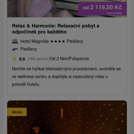
2 118,50
Kč
od
/noc/osoba
Relax & Harmonie: Relaxační pobyt a
odpočinek pro každého
Hotel Magnólia
★
★
★
★
Piešťany
Piešťany
Od 2 Nocí
Polopenze
8,6
(165 recenzí)
Nechte se hýčkat blahodárnými procedurami, uvolněte se
ve wellness centru a dopřejte si zasloužený relax v
pohodlí hotelu.
Akcia