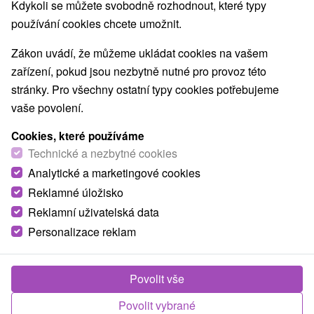
Nejprodávanější
Kdykoli se můžete svobodně rozhodnout, které typy
používání cookies chcete umožnit.
1.
Zákon uvádí, že můžeme ukládat cookies na vašem
zařízení, pokud jsou nezbytně nutné pro provoz této
stránky. Pro všechny ostatní typy cookies potřebujeme
vaše povolení.
Cookies, které používáme
1 422,65
Kč
od
Technické a nezbytné cookies
/noc/osoba
Analytické a marketingové cookies
Reklamné úložisko
Zdraví a relax v Jánské dolině: Rodinná
pohoda v náručí Nízkých Tater
Reklamní uživatelská data
Personalizace reklam
Hotel Avena
★
★
★
Liptovský Ján
Od 2 Nocí
Polopenze
Dopřejte si dokonalý restart s ubytováním,
Povolit vše
polopenzí a neomezeným bazénem v srdci Jánské
Povolit vybrané
doliny.