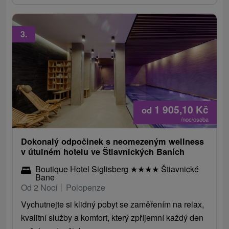
3.
1 905,10
Kč
od
/noc/osoba
Dokonalý odpočinek s neomezeným wellness
v útulném hotelu ve Štiavnických Baních
Boutique Hotel Siglisberg
★
★
★
★
Štiavnické
Bane
Od 2 Nocí
Polopenze
Vychutnejte si klidný pobyt se zaměřením na relax,
kvalitní služby a komfort, který zpříjemní každý den