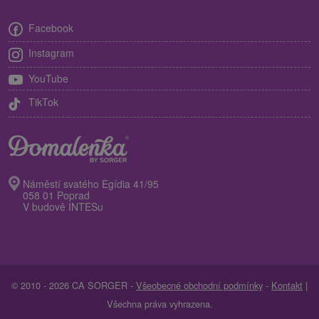
Facebook
Instagram
YouTube
TikTok
Náměstí svatého Egídia 41/95
058 01 Poprad
V budově INTESu
© 2010 - 2026 CA SORGER -
Všeobecné obchodní podmínky
-
Kontakt
|
Všechna práva vyhrazena.