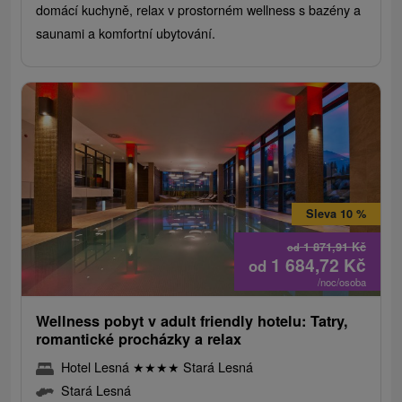
domácí kuchyně, relax v prostorném wellness s bazény a
saunami a komfortní ubytování.
Sleva 10 %
1 871,91
Kč
od
1 684,72
Kč
od
/noc/osoba
Wellness pobyt v adult friendly hotelu: Tatry,
romantické procházky a relax
Hotel Lesná
★
★
★
★
Stará Lesná
Stará Lesná