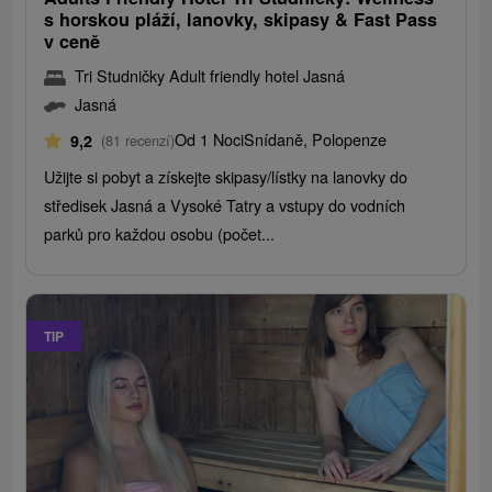
s horskou pláží, lanovky, skipasy & Fast Pass
v ceně
Tri Studničky Adult friendly hotel Jasná
Jasná
Od 1 Noci
Snídaně, Polopenze
9,2
(81 recenzí)
Užijte si pobyt a získejte skipasy/lístky na lanovky do
středisek Jasná a Vysoké Tatry a vstupy do vodních
parků pro každou osobu (počet...
TIP