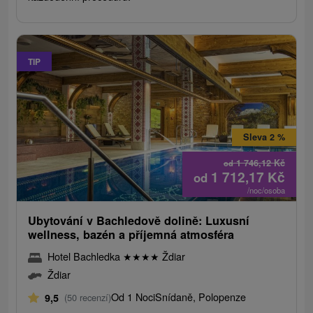
TIP
Sleva 2 %
1 746,12
Kč
od
1 712,17
Kč
od
/noc/osoba
Ubytování v Bachledově dolině: Luxusní
wellness, bazén a příjemná atmosféra
Hotel Bachledka
★
★
★
★
Ždiar
Ždiar
Od 1 Noci
Snídaně, Polopenze
9,5
(50 recenzí)