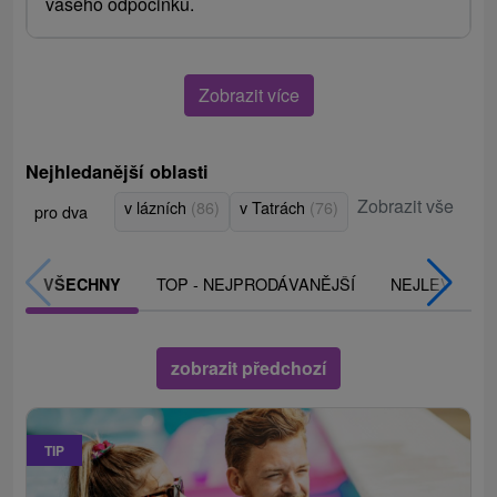
vašeho odpočinku.
Zobrazit více
Nejhledanější oblasti
Zobrazit vše
v lázních
(86)
v Tatrách
(76)
pro dva
TOP - NEJPRODÁVANĚJŠÍ
NEJLEVNĚJŠ
VŠECHNY
zobrazit předchozí
TIP