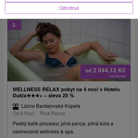
Odmítnut
2.
2 044,12
Kč
od
/noc/osoba
WELLNESS RELAX pobyt na 4 noci v Hotelu
Dukla
★
★
★
+ – sleva 25 %
Lázne Bardejovské Kúpele
Od 2 Nocí
Plná Penze
Pestrý balík procedur, plná penze, pitná kúra a
neomezené wellness & spa.