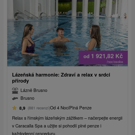
1 921,82
Kč
od
/noc/osoba
Lázeňská harmonie: Zdraví a relax v srdci
přírody
Lázně Brusno
Brusno
Od 4 Nocí
Plná Penze
8,9
(881 recenzí)
Relax s římským lázeňským zážitkem – načerpejte energii
v Caracalla Spa a užijte si pohodlí plné penze i
každodenní proceduru.