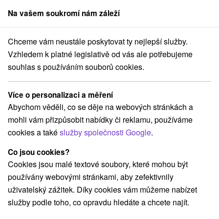
Na vašem soukromí nám záleží
člen skupiny
Sorger
Chceme vám neustále poskytovat ty nejlepší služby.
Pobyty na Slovensku
Víkendové pobyty
Vzhledem k platné legislativě od vás ale potřebujeme
souhlas s používáním souborů cookies.
Víkendové pobyty
Více o personalizaci a měření
Kategorie
Abychom věděli, co se děje na webových stránkách a
mohli vám přizpůsobit nabídky či reklamu, používáme
Všechny kategorie
Pobyty v akci
(148)
cookies a také
služby společnosti Google
.
Wellness pobyty
Víkendové pobyty
(217)
(192)
Romantické pobyty
Pobyty pro seniory
(56)
(85)
Co jsou cookies?
Rodinné pobyty
(149)
Cookies jsou malé textové soubory, které mohou být
používány webovými stránkami, aby zefektivnily
uživatelský zážitek. Díky cookies vám můžeme nabízet
Vyberte lokalitu nebo termín
služby podle toho, co opravdu hledáte a chcete najít.