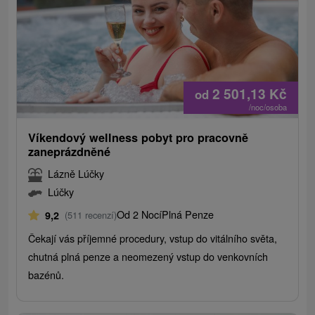
2 501,13
Kč
od
/noc/osoba
Víkendový wellness pobyt pro pracovně
zaneprázdněné
Lázně Lúčky
Lúčky
Od 2 Nocí
Plná Penze
9,2
(511 recenzí)
Čekají vás příjemné procedury, vstup do vitálního světa,
chutná plná penze a neomezený vstup do venkovních
bazénů.