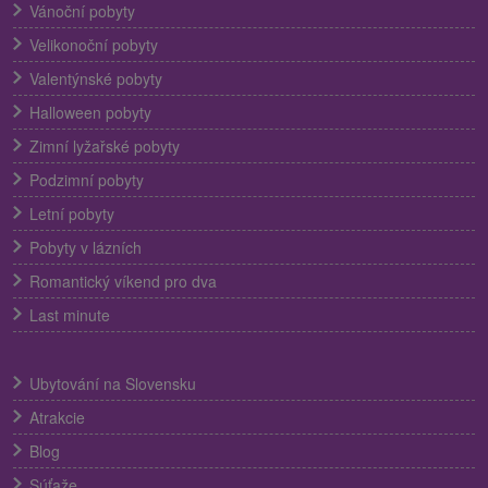
Vánoční pobyty
Velikonoční pobyty
Valentýnské pobyty
Halloween pobyty
Zimní lyžařské pobyty
Podzimní pobyty
Letní pobyty
Pobyty v lázních
Romantický víkend pro dva
Last minute
Ubytování na Slovensku
Atrakcie
Blog
Súťaže