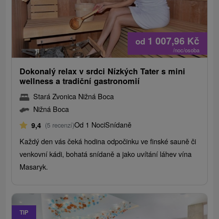
1 007,96
Kč
od
/noc/osoba
Dokonalý relax v srdci Nízkých Tater s mini
wellness a tradiční gastronomií
Stará Zvonica Nižná Boca
Nižná Boca
Od 1 Noci
Snídaně
9,4
(5 recenzí)
Každý den vás čeká hodina odpočinku ve finské sauně či
venkovní kádi, bohatá snídaně a jako uvítání láhev vína
Masaryk.
TIP