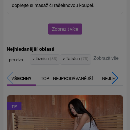
dopřejte si masáž či rašelinovou koupel.
Zobrazit více
Nejhledanější oblasti
Zobrazit vše
v lázních
(86)
v Tatrách
(76)
pro dva
TOP - NEJPRODÁVANĚJŠÍ
NEJLEVNĚJŠ
VŠECHNY
TIP