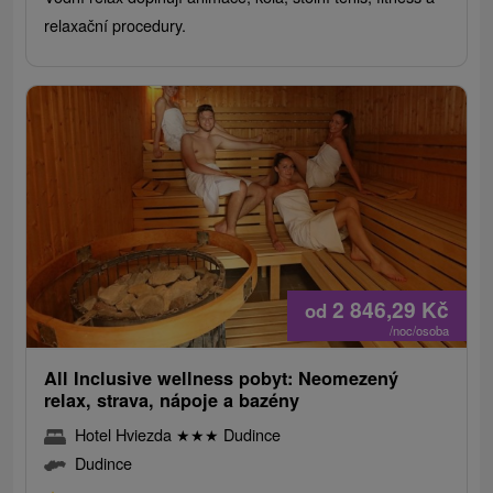
relaxační procedury.
2 846,29
Kč
od
/noc/osoba
All Inclusive wellness pobyt: Neomezený
relax, strava, nápoje a bazény
Hotel Hviezda
★
★
★
Dudince
Dudince