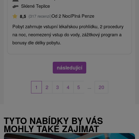
Sklené Teplice
Od 2 Nocí
Plná Penze
8,5
(317 recenzí)
Pobyt zahrnuje vstupní lékařskou prohlídku, 2 procedury
na noc, neomezený vstup do vody, zážitkový program a
bonusy dle délky pobytu.
následující
...
1
2
3
4
5
20
TYTO NABÍDKY BY VÁS
MOHLY TAKÉ ZAJÍMAT