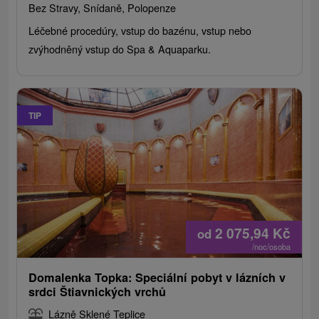
Bez Stravy, Snídaně, Polopenze
Léčebné procedúry, vstup do bazénu, vstup nebo
zvýhodněný vstup do Spa & Aquaparku.
TIP
2 075,94
Kč
od
/noc/osoba
Domalenka Topka: Speciální pobyt v lázních v
srdci Štiavnických vrchů
Lázně Sklené Teplice