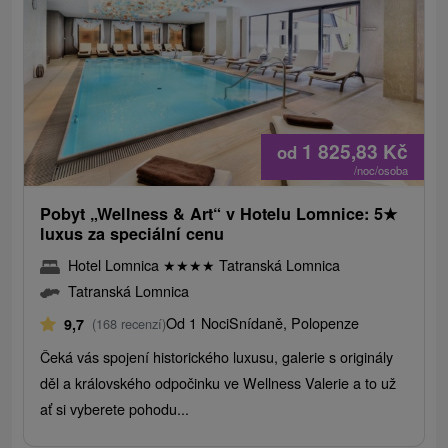
1 825,83
Kč
od
/noc/osoba
Pobyt „Wellness & Art“ v Hotelu Lomnice: 5
★
luxus za speciální cenu
Hotel Lomnica
★
★
★
★
Tatranská Lomnica
Tatranská Lomnica
Od 1 Noci
Snídaně, Polopenze
9,7
(168 recenzí)
Čeká vás spojení historického luxusu, galerie s originály
děl a královského odpočinku ve Wellness Valerie a to už
ať si vyberete pohodu...