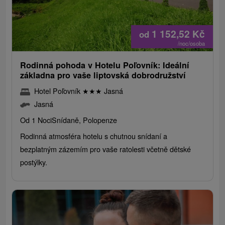
1 152,52
Kč
od
/noc/osoba
Rodinná pohoda v Hotelu Poľovník: Ideální
základna pro vaše liptovská dobrodružství
Hotel Poľovník
★
★
★
Jasná
Jasná
Od 1 Noci
Snídaně, Polopenze
Rodinná atmosféra hotelu s chutnou snídaní a
bezplatným zázemím pro vaše ratolesti včetně dětské
postýlky.