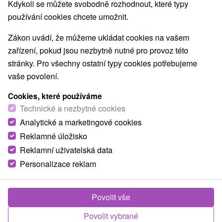
Nejprodávanější
Kdykoli se můžete svobodně rozhodnout, které typy
používání cookies chcete umožnit.
1.
Zákon uvádí, že můžeme ukládat cookies na vašem
zařízení, pokud jsou nezbytně nutné pro provoz této
stránky. Pro všechny ostatní typy cookies potřebujeme
vaše povolení.
Cookies, které používáme
2 094,70
Kč
od
Technické a nezbytné cookies
/noc/osoba
Analytické a marketingové cookies
Reklamné úložisko
Domalenka TOPKA - SORGER EXCLUSIVE:
Piešťanský relax ve Wellness hotelu Park
Reklamní uživatelská data
Personalizace reklam
Hotel Park
★
★
★
★
Piešťany
Od 2 Nocí
Polopenze
Relaxační pobyt s ubytováním a polopenzí,
Povolit vše
neomezeným vstupem do krytého bazénu a vířivky,
Povolit vybrané
2-hod. vstupem do saun a 1 procedurou v ceně.