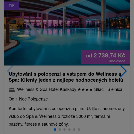
TIP
2 738,74
Kč
od
/noc/osoba
Ubytování s polopenzí a vstupem do Wellness a
Spa: Klienty jeden z nejlépe hodnocených hotelů
Wellness & Spa Hotel Kaskady
★
★
★
★
Sliač - Sielnica
Od 1 Noci
Polopenze
Komfortní ubytování s polopenzí a pitím. Užijte si neomezený
vstup do Spa & Wellness o rozloze 3000 m², termální
bazény, fitness a saunové zóny.