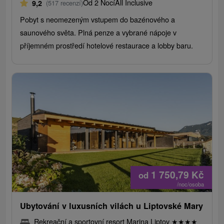
Od 2 Nocí
All Inclusive
9,2
(517 recenzí)
Pobyt s neomezeným vstupem do bazénového a
saunového světa. Plná penze a vybrané nápoje v
příjemném prostředí hotelové restaurace a lobby baru.
1 750,79
Kč
od
/noc/osoba
Ubytování v luxusních vilách u Liptovské Mary
Rekreační a sportovní resort Marina Liptov
★
★
★
★