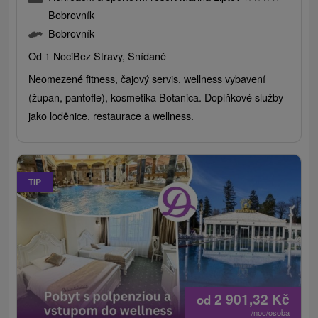
Bobrovník
Bobrovník
Od 1 Noci
Bez Stravy, Snídaně
Neomezené fitness, čajový servis, wellness vybavení
(župan, pantofle), kosmetika Botanica. Doplňkové služby
jako loděnice, restaurace a wellness.
TIP
2 901,32
Kč
od
/noc/osoba