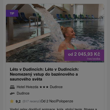
TIP
2 045,93
Kč
od
/noc/osoba
Léto v Dudincích: Léto v Dudincích:
Neomezený vstup do bazénového a
saunového světa
Hotel Hviezda
★
★
★
Dudince
Dudince
Od 2 Nocí
Polopenze
9,2
(517 recenzí)
Vodní relax doplňují animace, kola, stolní tenis, fitness a