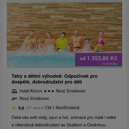
1 353,86
Kč
od
/noc/osoba
Tatry s dětmi výhodně: Odpočinek pro
dospělé, dobrodružství pro děti
Hotel Atrium
★
★
★
Nový Smokovec
Nový Smokovec
Od 1 Noci
Snídaně
9,6
(57 recenzí)
Čeká vás svět vody, saun a her, animace pro malé i velké
a víkendová dobrodružství se Skalkem a Ozvěnkou.