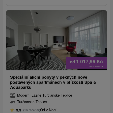
1 017,96
Kč
od
/noc/osoba
Speciální akční pobyty v pěkných nově
postavených apartmánech v blízkosti Spa &
Aquaparku
Moderní Lázně Turčianské Teplice
Turčianske Teplice
Od 2 Nocí
9,9
(16 recenzí)