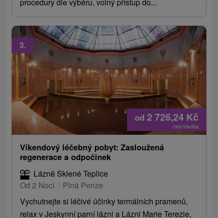
procedury dle výběru, volný přístup do...
3.
2 726,24
Kč
od
/noc/osoba
Víkendový léčebný pobyt: Zasloužená
regenerace a odpočinek
Lázně Sklené Teplice
Od 2 Nocí
Plná Penze
Vychutnejte si léčivé účinky termálních pramenů,
relax v Jeskynní parní lázni a Lázni Marie Terezie,