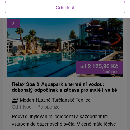
Odmítnut
2.
2 125,96
Kč
od
/noc/osoba
Relax Spa & Aquapark s termální vodou:
dokonalý odpočinek a zábava pro malé i velké
Moderní Lázně Turčianské Teplice
Od 1 Noci
Polopenze
Pobyt s ubytováním, polopenzí a každodenním
vstupem do bazénového světa. V ceně máte léčivé