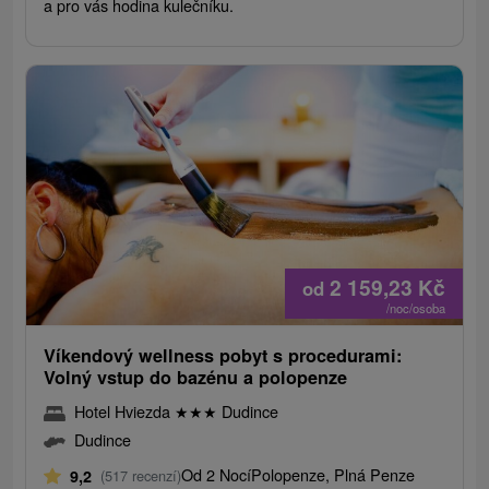
a pro vás hodina kulečníku.
2 159,23
Kč
od
/noc/osoba
Víkendový wellness pobyt s procedurami:
Volný vstup do bazénu a polopenze
Hotel Hviezda
★
★
★
Dudince
Dudince
Od 2 Nocí
Polopenze, Plná Penze
9,2
(517 recenzí)