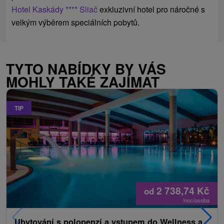
Hotel Kaskády **** Sliač
exkluzivní hotel pro náročné s
velkým výběrem speciálních pobytů.
TYTO NABÍDKY BY VÁS
MOHLY TAKÉ ZAJÍMAT
TIP
2 738,74
Kč
od
/noc/osoba
Ubytování s polopenzí a vstupem do Wellness a