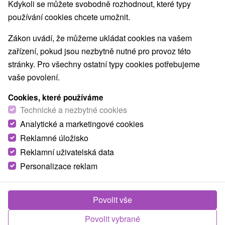
Nejprodávanější
Kdykoli se můžete svobodně rozhodnout, které typy
používání cookies chcete umožnit.
1.
Zákon uvádí, že můžeme ukládat cookies na vašem
zařízení, pokud jsou nezbytně nutné pro provoz této
stránky. Pro všechny ostatní typy cookies potřebujeme
vaše povolení.
Cookies, které používáme
2 351,07
Kč
od
Technické a nezbytné cookies
/noc/osoba
Analytické a marketingové cookies
Reklamné úložisko
Reset v lázních: Víkendové hýčkání v
Caracalla Spa
Reklamní uživatelská data
Personalizace reklam
Lázně Brusno
Od 2 Nocí
Plná Penze
Odpočiňte si v Brusně: víkend s procedurami,
Povolit vše
výborným jídlem a vstupem do Caracalla Spa –
Povolit vybrané
perfektní restart těla i mysli.