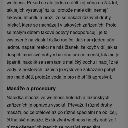
wellness. Pokud se ale jedná o děti zejména do 3-4 let,
tak jejich vystavují riziku, protože malé děti nemají
takovou imunitu a hrozí, že se nakazí různými druhy
infekcí, které se nacházejí v takových zařízeních. Proto
se malým dětem takové pobyty nedoporučují, je to
vysloveně na vlastní riziko rodiče. Jak nám jeden pán
jednou napsal reakci na náš článek, že když vidí, jak si
dospělí močí své nohy v bazénu pro nejmenší, tak mu je
špatně, nakolik se sem tam ti maličký trochu i napijí z té
vody. V některých lázních je výslovně zakázáno pobyt
pro malé děti, protože voda je pro ně příliš agresivní.
Masáže a procedury
Nabídka masáží ve wellness hotelích a lázeňských
zařízeních je opravdu vysoká. Převažují různé druhy
masáží, od celotělové až po různé speciální na obličej,
či thajské masáže. Exkluzivní wellness hotely nabízejí
různé ošetření při kterých se používá speciální