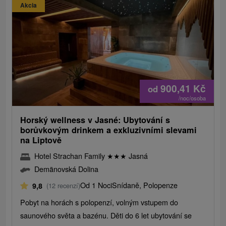
Akcia
900,41
Kč
od
/noc/osoba
Horský wellness v Jasné: Ubytování s
borůvkovým drinkem a exkluzivními slevami
na Liptově
Hotel Strachan Family
★
★
★
Jasná
Demänovská Dolina
Od 1 Noci
Snídaně, Polopenze
9,8
(12 recenzí)
Pobyt na horách s polopenzí, volným vstupem do
saunového světa a bazénu. Děti do 6 let ubytování se