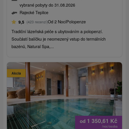
vybrané pobyty do 31.08.2026
Rajecké Teplice
Od 2 Nocí
Polopenze
9,5
(423 recenzí)
Tradiční lázeňská péče s ubytováním a polopenzí.
Součástí balíčku je neomezený vstup do termálních
bazénů, Natural Spa,...
Akcia
1 350,61
Kč
od
/noc/osoba