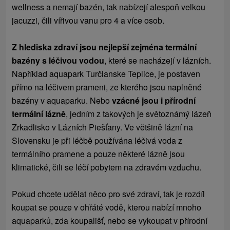
wellness a nemají bazén, tak nabízejí alespoň velkou
jacuzzi, čili vířivou vanu pro 4 a více osob.
Z hlediska zdraví jsou nejlepší zejména termální
bazény s léčivou vodou
, které se nacházejí v lázních.
Například aquapark Turčianske Teplice, je postaven
přímo na léčivem prameni, ze kterého jsou naplněné
bazény v aquaparku. Nebo
vzácné jsou i přírodní
termální lázně
, jedním z takových je světoznámý lázeň
Zrkadlisko v Lázních Piešťany. Ve většině lázní na
Slovensku je při léčbě používána léčivá voda z
termálního pramene a pouze některé lázně jsou
klimatické, čili se léčí pobytem na zdravém vzduchu.
Pokud chcete udělat něco pro své zdraví, tak je rozdíl
koupat se pouze v ohřáté vodě, kterou nabízí mnoho
aquaparků, zda koupališť, nebo se vykoupat v přírodní