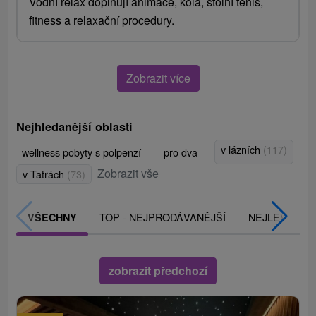
Vodní relax doplňují animace, kola, stolní tenis,
fitness a relaxační procedury.
Zobrazit více
Nejhledanější oblasti
v lázních
(117)
wellness pobyty s polpenzí
pro dva
Zobrazit vše
v Tatrách
(73)
TOP - NEJPRODÁVANĚJŠÍ
NEJLEVNĚJŠ
VŠECHNY
zobrazit předchozí