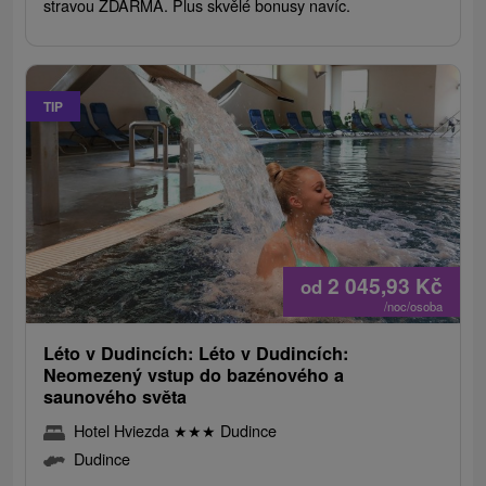
stravou ZDARMA. Plus skvělé bonusy navíc.
TIP
2 045,93
Kč
od
/noc/osoba
Léto v Dudincích: Léto v Dudincích:
Neomezený vstup do bazénového a
saunového světa
Hotel Hviezda
★
★
★
Dudince
Dudince