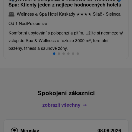
Spa: Klienty jeden z nejlépe hodnocených hotelů
Wellness & Spa Hotel Kaskady
★
★
★
★
Sliač - Sielnica
Od 1 Noci
Polopenze
Komfortní ubytování s polopenzí a pitím. Užijte si neomezený
vstup do Spa & Wellness o rozloze 3000 m², termální
bazény, fitness a saunové zóny.
Spokojení zákazníci
zobrazit všechny
Miroslav
08.08.2026