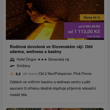
Sleva 64 %
3 081,40
Kč
od
1 113,00
Kč
od
/noc/osoba
Rodinná dovolená ve Slovenském ráji: Děti
zdarma, wellness a bazény
Hotel Čingov
★
★
★
Slovenský raj
Smižany
Od 2 Nocí
Polopenze, Plná Penze
8,8
(99 recenzí)
Oddech ve vnitřním bazénu a wellness centru s pěti
saunami či vířivkou ideálně doplňuje příjemná relaxační
masáž těla.