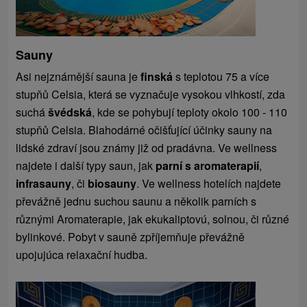
Sauny
Asi nejznámější sauna je
finská
s teplotou 75 a více
stupňů Celsia, která se vyznačuje vysokou vlhkostí, zda
suchá
švédská
, kde se pohybují teploty okolo 100 - 110
stupňů Celsia. Blahodárné očišťující účinky sauny na
lidské zdraví jsou známy již od pradávna. Ve wellness
najdete i další typy saun, jak
parní s aromaterapií
,
infrasauny
, či
biosauny
. Ve wellness hotelích najdete
převážně jednu suchou saunu a několik parních s
různými Aromaterapie, jak ekukaliptovú, solnou, či různé
bylinkové. Pobyt v sauně zpříjemňuje převážně
upojujúca relaxační hudba.