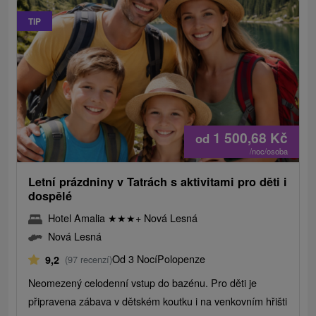
TIP
1 500,68
Kč
od
/noc/osoba
Letní prázdniny v Tatrách s aktivitami pro děti i
dospělé
Hotel Amalia
★
★
★
+ Nová Lesná
Nová Lesná
Od 3 Nocí
Polopenze
9,2
(97 recenzí)
Neomezený celodenní vstup do bazénu. Pro děti je
připravena zábava v dětském koutku i na venkovním hřišti