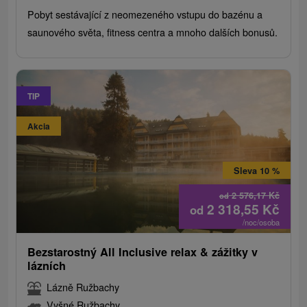
Pobyt sestávající z neomezeného vstupu do bazénu a
saunového světa, fitness centra a mnoho dalších bonusů.
TIP
Akcia
Sleva 10 %
2 576,17
Kč
od
2 318,55
Kč
od
/noc/osoba
Bezstarostný All Inclusive relax & zážitky v
lázních
Lázně Ružbachy
Vyšné Ružbachy