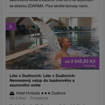
se stravou ZDARMA. Plus skvělé bonusy navíc.
3.
2 045,93
Kč
od
/noc/osoba
Léto v Dudincích: Léto v Dudincích:
Neomezený vstup do bazénového a
saunového světa
Hotel Hviezda
★
★
★
Dudince
Od 2 Nocí
Polopenze