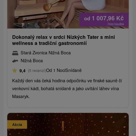
1 007,96
Kč
od
/noc/osoba
Dokonalý relax v srdci Nízkých Tater s mini
wellness a tradiční gastronomií
Stará Zvonica Nižná Boca
Nižná Boca
Od 1 Noci
Snídaně
9,4
(5 recenzí)
Každý den vás čeká hodina odpočinku ve finské sauně či
venkovní kádi, bohatá snídaně a jako uvítání láhev vína
Masaryk.
Akcia