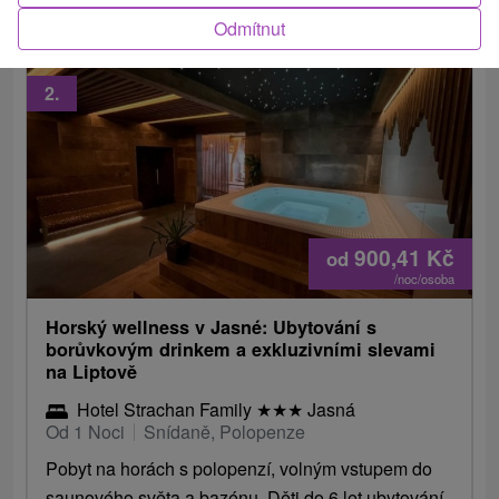
Odmítnut
2.
900,41
Kč
od
/noc/osoba
Horský wellness v Jasné: Ubytování s
borůvkovým drinkem a exkluzivními slevami
na Liptově
Hotel Strachan Family
★
★
★
Jasná
Od 1 Noci
Snídaně, Polopenze
Pobyt na horách s polopenzí, volným vstupem do
saunového světa a bazénu. Děti do 6 let ubytování