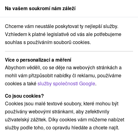
Na vašem soukromí nám záleží
člen skupiny
Sorger
Chceme vám neustále poskytovat ty nejlepší služby.
Pobyty na Slovensku
Wellness pobyty
Vzhledem k platné legislativě od vás ale potřebujeme
souhlas s používáním souborů cookies.
Wellness pobyty
Více o personalizaci a měření
Kategorie
Abychom věděli, co se děje na webových stránkách a
mohli vám přizpůsobit nabídky či reklamu, používáme
Všechny kategorie
Pobyty v akci
(148)
cookies a také
služby společnosti Google
.
Wellness pobyty
Víkendové pobyty
(217)
(192)
Romantické pobyty
Pobyty pro seniory
(56)
(85)
Co jsou cookies?
Rodinné pobyty
(149)
Cookies jsou malé textové soubory, které mohou být
používány webovými stránkami, aby zefektivnily
uživatelský zážitek. Díky cookies vám můžeme nabízet
Vyberte lokalitu nebo termín
služby podle toho, co opravdu hledáte a chcete najít.