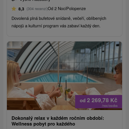
Od 2 Nocí
Polopenze
8,3
(304 recenzí)
Dovolená plná bufetové snídaně, večeří, oblíbených
nápojů a kulturní program vás zabaví každý den.
2 269,78
Kč
od
/noc/osoba
Dokonalý relax v každém ročním období:
Wellness pobyt pro každého