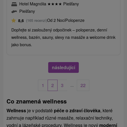
Hotel Magnólia
★
★
★
★
Piešťany
Piešťany
Od 2 Nocí
Polopenze
8,6
(165 recenzí)
Dopřejte si zasloužený odpočinek – polopenze, denní
wellness, bazén, sauny, slevy na masáže a welcome drink
jako bonus.
následující
...
1
2
3
22
Co znamená wellness
Wellness
je v podstatě
péče o zdraví člověka
, které
zahrnuje například různé masáže, relaxační techniky,
vodní a lázeňské procedury. Wellness je nový
moderní