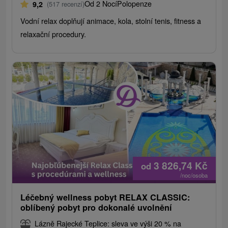
Od 2 Nocí
Polopenze
9,2
(517 recenzí)
Vodní relax doplňují animace, kola, stolní tenis, fitness a
relaxační procedury.
3 826,74
Kč
od
/noc/osoba
Léčebný wellness pobyt RELAX CLASSIC:
oblíbený pobyt pro dokonalé uvolnění
Lázně Rajecké Teplice: sleva ve výši 20 % na