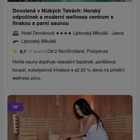
Dovolená v Nízkých Tatrách: Horský
odpočinek a moderní wellness centrum s
finskou a parní saunou
Hotel Demänová
★
★
★
★
Liptovský Mikuláš - Jasná
Liptovský Mikuláš
Od 2 Nocí
Snídaně, Polopenze
9,7
(7 recenzí)
Horké sauny doplňuje relaxační bazének, perličková
koupel, eukalyptová inhalace a až 20 % sleva na privátní
wellness zónu.
TIP