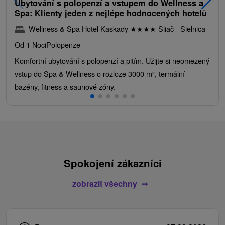
Ubytování s polopenzí a vstupem do Wellness a
Spa: Klienty jeden z nejlépe hodnocených hotelů
Wellness & Spa Hotel Kaskady
★
★
★
★
Sliač - Sielnica
Od 1 Noci
Polopenze
Komfortní ubytování s polopenzí a pitím. Užijte si neomezený
vstup do Spa & Wellness o rozloze 3000 m², termální
bazény, fitness a saunové zóny.
Spokojení zákazníci
zobrazit všechny