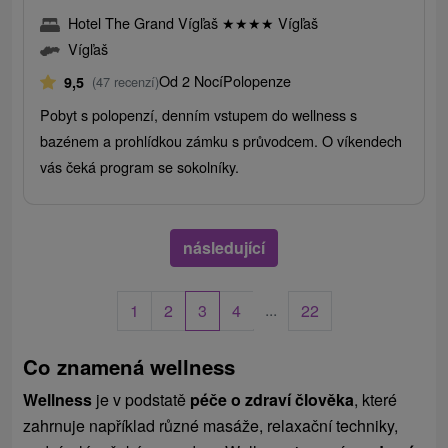
Hotel The Grand Vígľaš
★
★
★
★
Vígľaš
Vígľaš
Od 2 Nocí
Polopenze
9,5
(47 recenzí)
Pobyt s polopenzí, denním vstupem do wellness s
bazénem a prohlídkou zámku s průvodcem. O víkendech
vás čeká program se sokolníky.
následující
...
1
2
3
4
22
Co znamená wellness
Wellness
je v podstatě
péče o zdraví člověka
, které
zahrnuje například různé masáže, relaxační techniky,