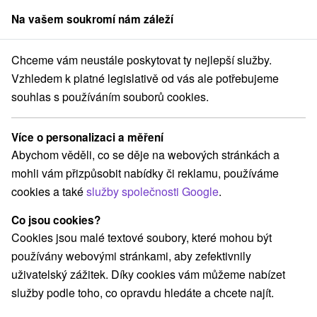
Na vašem soukromí nám záleží
člen skupiny
Sorger
Chceme vám neustále poskytovat ty nejlepší služby.
Pobyty na Slovensku
Wellness pobyty
Vzhledem k platné legislativě od vás ale potřebujeme
souhlas s používáním souborů cookies.
Wellness pobyty
Více o personalizaci a měření
Kategorie
Abychom věděli, co se děje na webových stránkách a
mohli vám přizpůsobit nabídky či reklamu, používáme
Všechny kategorie
Pobyty v akci
(148)
cookies a také
služby společnosti Google
.
Wellness pobyty
Víkendové pobyty
(217)
(192)
Romantické pobyty
Pobyty pro seniory
(56)
(85)
Co jsou cookies?
Rodinné pobyty
(149)
Cookies jsou malé textové soubory, které mohou být
používány webovými stránkami, aby zefektivnily
uživatelský zážitek. Díky cookies vám můžeme nabízet
Vyberte lokalitu nebo termín
služby podle toho, co opravdu hledáte a chcete najít.