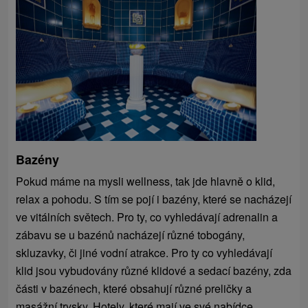
Bazény
Pokud máme na mysli wellness, tak jde hlavně o klid,
relax a pohodu. S tím se pojí i bazény, které se nacházejí
ve vitálních světech. Pro ty, co vyhledávají adrenalin a
zábavu se u bazénů nacházejí různé tobogány,
skluzavky, či jiné vodní atrakce. Pro ty co vyhledávají
klid jsou vybudovány různé klidové a sedací bazény, zda
části v bazénech, které obsahují různé preličky a
masážní trysky. Hotely, které mají ve své nabídce