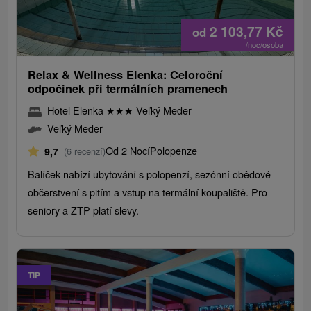
2 103,77
Kč
od
/noc/osoba
Relax & Wellness Elenka: Celoroční
odpočinek při termálních pramenech
Hotel Elenka
★
★
★
Veľký Meder
Veľký Meder
Od 2 Nocí
Polopenze
9,7
(6 recenzí)
Balíček nabízí ubytování s polopenzí, sezónní obědové
občerstvení s pitím a vstup na termální koupaliště. Pro
seniory a ZTP platí slevy.
TIP