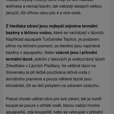
wellness a nemají bazén, tak nabízejí alespoň velkou
jacuzzi, čili vířivou vanu pro 4 a více osob.
Z hlediska zdraví jsou nejlepší zejména termální
bazény s léčivou vodou
, které se nacházejí v lázních.
Například aquapark Turčianske Teplice, je postaven
přímo na léčivem prameni, ze kterého jsou naplněné
bazény v aquaparku. Nebo
vzácné jsou i přírodní
termální lázně
, jedním z takových je světoznámý lázeň
Zrkadlisko v Lázních Piešťany. Ve většině lázní na
Slovensku je při léčbě používána léčivá voda z
termálního pramene a pouze některé lázně jsou
klimatické, čili se léčí pobytem na zdravém vzduchu.
Pokud chcete udělat něco pro své zdraví, tak je rozdíl
koupat se pouze v ohřáté vodě, kterou nabízí mnoho
aquaparků, zda koupališť, nebo se vykoupat v přírodní