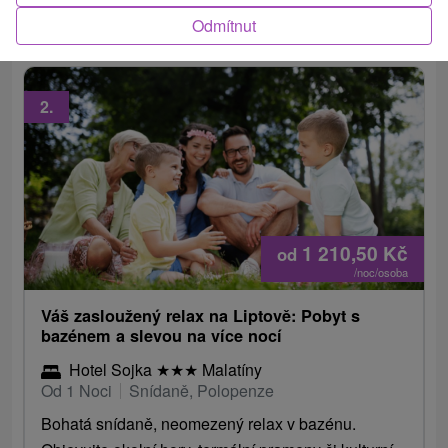
masáže.
Odmítnut
2.
1 210,50
Kč
od
/noc/osoba
Váš zasloužený relax na Liptově: Pobyt s
bazénem a slevou na více nocí
Hotel Sojka
★
★
★
Malatíny
Od 1 Noci
Snídaně, Polopenze
Bohatá snídaně, neomezený relax v bazénu.