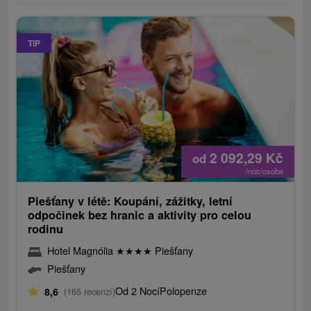
TIP
2 092,29
Kč
od
/noc/osoba
Piešťany v létě: Koupání, zážitky, letní
odpočinek bez hranic a aktivity pro celou
rodinu
Hotel Magnólia
★
★
★
★
Piešťany
Piešťany
Od 2 Nocí
Polopenze
8,6
(165 recenzí)