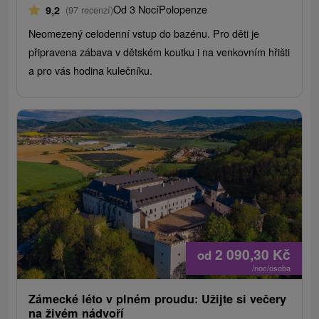
Od 3 Nocí
Polopenze
9,2
(97 recenzí)
Neomezený celodenní vstup do bazénu. Pro děti je
připravena zábava v dětském koutku i na venkovním hřišti
a pro vás hodina kulečníku.
2 090,30
Kč
od
/noc/osoba
Zámecké léto v plném proudu: Užijte si večery
na živém nádvoří