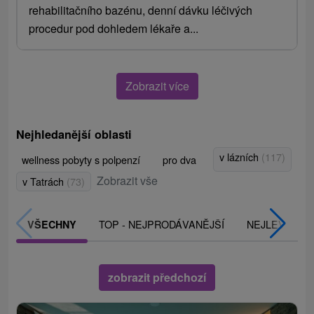
rehabilitačního bazénu, denní dávku léčivých
procedur pod dohledem lékaře a...
Zobrazit více
Nejhledanější oblasti
v lázních
(117)
wellness pobyty s polpenzí
pro dva
Zobrazit vše
v Tatrách
(73)
TOP - NEJPRODÁVANĚJŠÍ
NEJLEVNĚJŠ
VŠECHNY
zobrazit předchozí