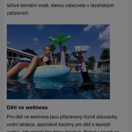
léčivé termální vodě, kterou naleznete v lázeňských
zařízeních.
Děti ve wellness
Pro děti ve wellness jsou připraveny různé skluzavky,
vodní atrakce, speciálně bazény pro děti s teplejší
vodou, zda menší hloubkou bazénů. Pobyt v sauně se