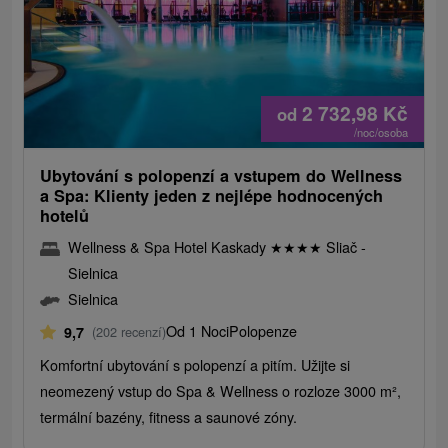
2 732,98
Kč
od
/noc/osoba
Ubytování s polopenzí a vstupem do Wellness
a Spa: Klienty jeden z nejlépe hodnocených
hotelů
Wellness & Spa Hotel Kaskady
★
★
★
★
Sliač -
Sielnica
Sielnica
Od 1 Noci
Polopenze
9,7
(202 recenzí)
Komfortní ubytování s polopenzí a pitím. Užijte si
neomezený vstup do Spa & Wellness o rozloze 3000 m²,
termální bazény, fitness a saunové zóny.