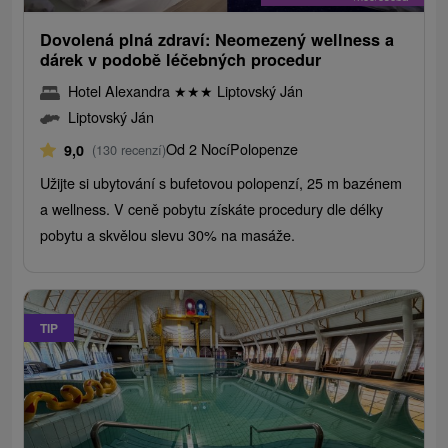
Dovolená plná zdraví: Neomezený wellness a
dárek v podobě léčebných procedur
Hotel Alexandra
★
★
★
Liptovský Ján
Liptovský Ján
Od 2 Nocí
Polopenze
9,0
(130 recenzí)
Užijte si ubytování s bufetovou polopenzí, 25 m bazénem
a wellness. V ceně pobytu získáte procedury dle délky
pobytu a skvělou slevu 30% na masáže.
TIP