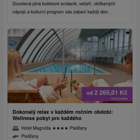
Dovolená plná bufetové snídaně, večeří, oblíbených
nápojů a kulturní program vás zabaví každý den.
2 265,01
Kč
od
/noc/osoba
Dokonalý relax v každém ročním období:
Wellness pobyt pro každého
Hotel Magnólia
★
★
★
★
Piešťany
Piešťany