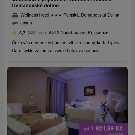
Demänovské dolině
Wellness Hotel
★
★
★
Repiská, Demänovská Dolina
Jasná
Od 2 Nocí
Snídaně, Polopenze
8,7
(333 recenzí)
Čeká vás neomezený bazén, vířivka, sauny, karta Liptov
Card, cyklo-zázemí a skvělé hotelové bonusy.
1 821,99
Kč
od
/noc/osoba