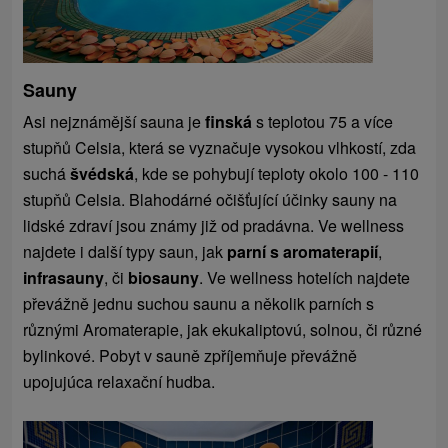
Sauny
Asi nejznámější sauna je
finská
s teplotou 75 a více
stupňů Celsia, která se vyznačuje vysokou vlhkostí, zda
suchá
švédská
, kde se pohybují teploty okolo 100 - 110
stupňů Celsia. Blahodárné očišťující účinky sauny na
lidské zdraví jsou známy již od pradávna. Ve wellness
najdete i další typy saun, jak
parní s aromaterapií
,
infrasauny
, či
biosauny
. Ve wellness hotelích najdete
převážně jednu suchou saunu a několik parních s
různými Aromaterapie, jak ekukaliptovú, solnou, či různé
bylinkové. Pobyt v sauně zpříjemňuje převážně
upojujúca relaxační hudba.