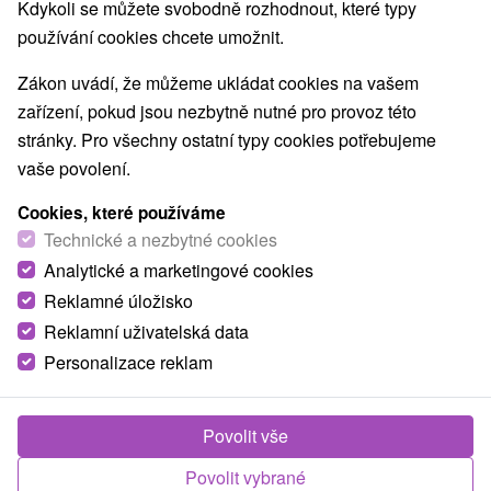
Nejprodávanější
Kdykoli se můžete svobodně rozhodnout, které typy
používání cookies chcete umožnit.
1.
Zákon uvádí, že můžeme ukládat cookies na vašem
zařízení, pokud jsou nezbytně nutné pro provoz této
stránky. Pro všechny ostatní typy cookies potřebujeme
vaše povolení.
Cookies, které používáme
1 821,99
Kč
od
Technické a nezbytné cookies
/noc/osoba
Analytické a marketingové cookies
Reklamné úložisko
Dovolená plná zdraví: Neomezený wellness a
dárek v podobě léčebných procedur
Reklamní uživatelská data
Personalizace reklam
Hotel Alexandra
★
★
★
Liptovský Ján
Od 2 Nocí
Polopenze
Užijte si ubytování s bufetovou polopenzí, 25 m
Povolit vše
bazénem a wellness. V ceně pobytu získáte
Povolit vybrané
procedury dle délky pobytu a skvělou slevu 30% na