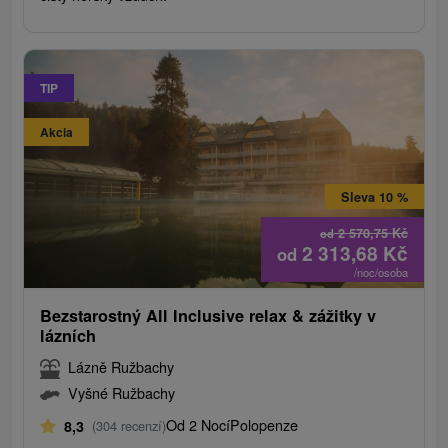
TIP
Akcia
Sleva 10 %
2 570,75
Kč
od
2 313,68
Kč
od
/noc/osoba
Bezstarostný All Inclusive relax & zážitky v
lázních
Lázně Ružbachy
Vyšné Ružbachy
Od 2 Nocí
Polopenze
8,3
(304 recenzí)