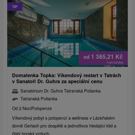
TIP
1 385,21
Kč
od
/noc/osoba
Domalenka Topka: Víkendový restart v Tatrách
v Sanatoři Dr. Guhra za speciální cenu
Sanatórium Dr. Guhra Tatranská Polianka
Tatranská Polianka
Od 2 Nocí
Polopenze
Víkendový pobyt s polopenzí a wellness v Lázeňském
domě Gerlach pro dospělé a jednotlivce hledající klid a
čistý horský vzduch.