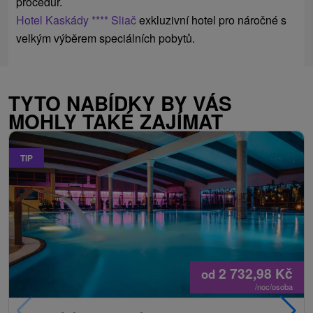
procedur.
Hotel Kaskády **** Sliač
exkluzivní hotel pro náročné s
velkým výběrem speciálních pobytů.
TYTO NABÍDKY BY VÁS
MOHLY TAKÉ ZAJÍMAT
TIP
2 732,98
Kč
od
/noc/osoba