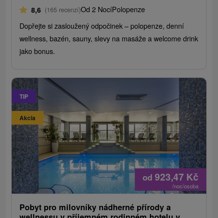
Od 2 Nocí
Polopenze
8,6
(165 recenzí)
Dopřejte si zasloužený odpočinek – polopenze, denní
wellness, bazén, sauny, slevy na masáže a welcome drink
jako bonus.
TIP
Akcia
923,47
Kč
od
/noc/osoba
Pobyt pro milovníky nádherné přírody a
wellnessu v příjemném rodinném hotelu v