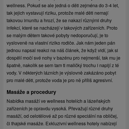
wellness. Pokud se ale jedná o děti zejména do 3-4 let,
tak jejich vystavují riziku, protože malé děti nemají
takovou imunitu a hrozí, že se nakazí různými druhy
infekcí, které se nacházejí v takových zařízeních. Proto
se malým dětem takové pobyty nedoporučují, je to
vysloveně na vlastní riziko rodiče. Jak nám jeden pán
jednou napsal reakci na náš článek, že když vidí, jak si
dospělí močí své nohy v bazénu pro nejmenší, tak mu je
špatně, nakolik se sem tam ti maličký trochu i napijí z té
vody. V některých lázních je výslovně zakázáno pobyt
pro malé děti, protože voda je pro ně příliš agresivní.
Masáže a procedury
Nabídka masáží ve wellness hotelích a lázeňských
zařízeních je opravdu vysoká. Převažují různé druhy
masáží, od celotělové až po různé speciální na obličej,
či thajské masáže. Exkluzivní wellness hotely nabízejí