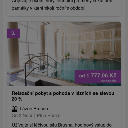
Objevujte okolní hory, termální prameny či kulturní
památky v kterémkoli ročním období.
3.
1 777,06
Kč
od
/noc/osoba
Relaxační pobyt a pohoda v lázních se slevou
20 %
Lázně Brusno
Od 2 Nocí
Plná Penze
Užívejte si léčivou sílu Brusna, hodinový vstup do