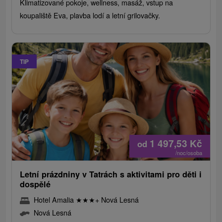
Klimatizované pokoje, wellness, masáž, vstup na
koupaliště Eva, plavba lodí a letní grilovačky.
TIP
1 497,53
Kč
od
/noc/osoba
Letní prázdniny v Tatrách s aktivitami pro děti i
dospělé
Hotel Amalia
★
★
★
+ Nová Lesná
Nová Lesná