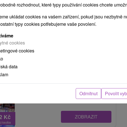
obodně rozhodnout, které typy používání cookies chcete umožni
me ukládat cookies na vašem zařízení, pokud jsou nezbytně nu
DINNÁ POHODA V NÁRUČÍ NÍZKÝCH TATER
 ostatní typy cookies potřebujeme vaše povolení.
žíváme
ytné cookies
Grandhotel Praha
★
★
★
★
Tatranská
Lomnica
ketingové cookies
ko
Tatranská Lomnica
lská data
9,4
(1379 recenzí)
klam
Grandhotel Praha ****, hotel s více než stoletou
tradicí a luxusním interiérem, se nachází v tichém
Odmítnut
Povolit vy
prostředí osady Tatranská Lomnica, ve...
32
Kč
ZOBRAZIT
oc/osoba