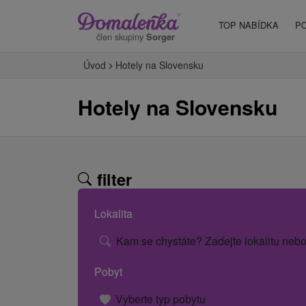
TOP NABÍDKA
P
člen skupiny
Sorger
Úvod
Hotely na Slovensku
Hotely na Slovensku
filter
Lokalita
Kam se chystáte? Zadejte lokalitu nebo
Pobyt
Vyberte typ pobytu