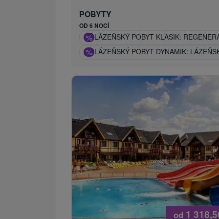
POBYTY
OD 6 NOCÍ
%
LÁZEŇSKÝ POBYT KLASIK: REGENERA
%
LÁZEŇSKÝ POBYT DYNAMIK: LÁZEŇS
1 318,
od