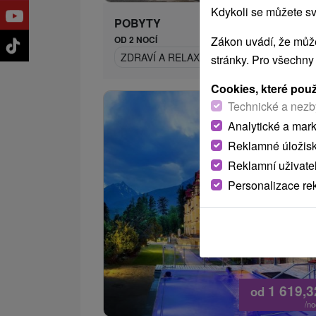
Kdykoli se můžete sv
POBYTY
Zákon uvádí, že může
OD 2 NOCÍ
ZDRAVÍ A RELAX V JÁNSKÉ DOLINĚ: RO
stránky. Pro všechny
Cookies, které pou
Technické a nezb
Analytické a mar
Reklamné úložis
Reklamní uživate
Personalizace re
1 619,
od
/n