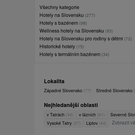
Všechny kategorie
Hotely na Slovensku
(277)
Hotely s bazénem
(98)
Wellness hotely na Slovensku
(93)
Hotely na Slovensku pro rodiny s dětmi
(72)
Historické hotely
(15)
Hotely s termálním bazénem
(34)
Lokalita
Západné Slovensko
(77)
Stredné Slovensko
Nejhledanější oblasti
v Tatrách
(94)
v lázních
(91)
Severné Sl
Zobrazit v
Vysoké Tatry
(57)
Liptov
(44)