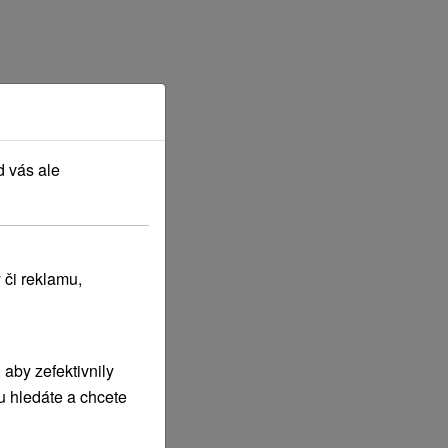
d vás ale
 či reklamu,
aby zefektivnily
u hledáte a chcete