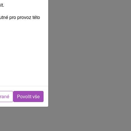
t.
tné pro provoz této
brané
Povolit vše