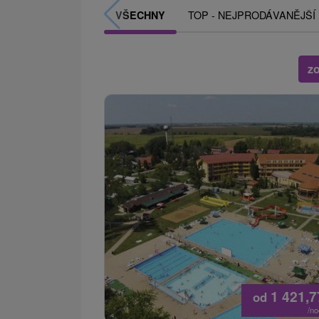
TOP - NEJPRODÁVANĚJŠÍ
VŠECHNY
zo
1 421,
od
/n