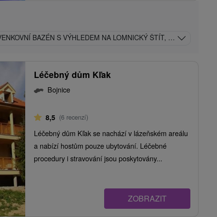
VENKOVNÍ BAZÉN S VÝHLEDEM NA LOMNICKÝ ŠTÍT, LANOVKY A A
Léčebný dům Kľak
Bojnice
8,5
(6 recenzí)
Léčebný dům Kľak se nachází v lázeňském areálu
a nabízí hostům pouze ubytování. Léčebné
procedury i stravování jsou poskytovány...
ZOBRAZIT