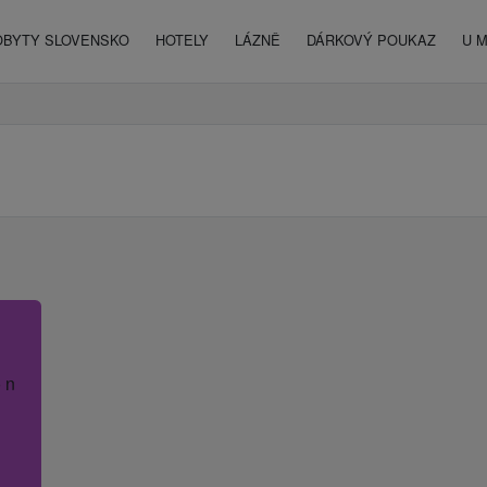
OBYTY SLOVENSKO
HOTELY
LÁZNĚ
DÁRKOVÝ POUKAZ
U 
 název hotelu.