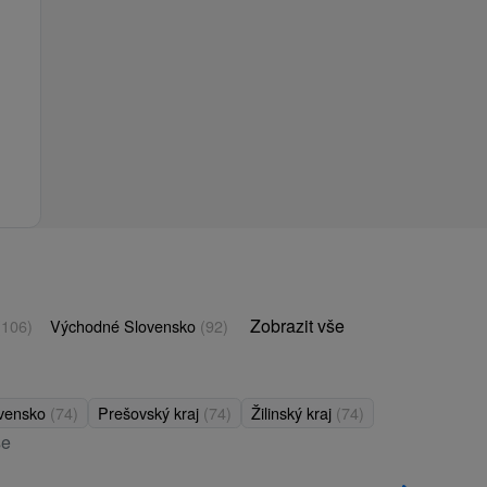
Zobrazit vše
(106)
Východné Slovensko
(92)
ovensko
(74)
Prešovský kraj
(74)
Žilinský kraj
(74)
še