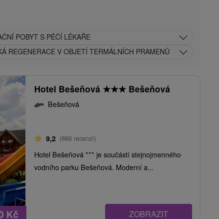
ČNÍ POBYT S PÉČÍ LÉKAŘE
KÁ REGENERACE V OBJETÍ TERMÁLNÍCH PRAMENŮ
Hotel Bešeňová
★
★
★
Bešeňová
Bešeňová
9,2
(866 recenzí)
Hotel Bešeňová *** je součástí stejnojmenného
vodního parku Bešeňová. Moderní a...
50
Kč
ZOBRAZIT