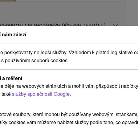
ROCEDURAMI A BLAHODÁRNÝM ÚČINKEM TERMÁLNÍ VODY
 nám záleží
Hotel Avena
★
★
★
Liptovský Ján
poskytovat ty nejlepší služby. Vzhledem k platné legislativě o
Liptovský Ján
 s používáním souborů cookies.
i a měření
8,8
(219 recenzí)
e děje na webových stránkách a mohli vám přizpůsobit nabídky
Hotel Avena ***, rekondičně-rehabilitační
 také
služby společnosti Google
.
středisko, se nachází v nádherné přírodě...
xtové soubory, které mohou být používány webovými stránkami, 
 Díky cookies vám můžeme nabízet služby podle toho, co opravd
77
Kč
ZOBRAZIT
oc/osoba