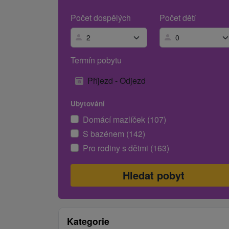
Počet dospělých
Počet dětí
Termín pobytu
Příjezd - Odjezd
Ubytování
Domácí mazlíček (107)
S bazénem (142)
Pro rodiny s dětmi (163)
Kategorie