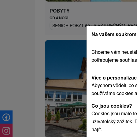
POBYTY
OD 4 NOCÍ
SENIOR POBYT 60+ S VÝJIMEČNÝMI P
Na vašem soukromí
Chceme vám neustále 
potřebujeme souhlas
Více o personalizac
Abychom věděli, co s
používáme cookies a
Co jsou cookies?
Cookies jsou malé te
uživatelský zážitek.
1 421,
od
najít.
/n