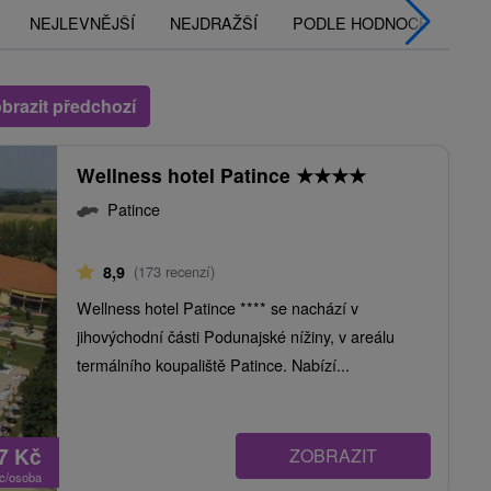
NEJLEVNĚJŠÍ
NEJDRAŽŠÍ
PODLE HODNOCENÍ
brazit předchozí
Wellness hotel Patince
★
★
★
★
Patince
8,9
(173 recenzí)
Wellness hotel Patince **** se nachází v
jihovýchodní části Podunajské nížiny, v areálu
termálního koupaliště Patince. Nabízí...
77
Kč
ZOBRAZIT
oc/osoba