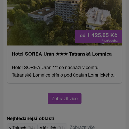
1 425,65
Kč
od
/noc/osoba
Hotel SOREA Urán
★
★
★
Tatranská Lomnica
Hotel SOREA Uran *** se nachází v centru
Tatranské Lomnice přímo pod úpatím Lomnického...
Zobrazit více
Nejhledanější oblasti
Zobrazit vše
v Tatrách
(94)
v lázních
(91)