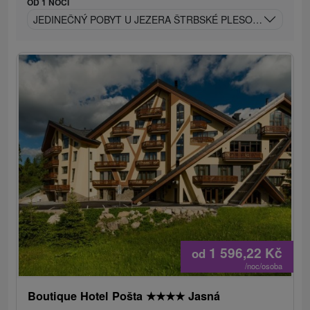
OD 1 NOCÍ
JEDINEČNÝ POBYT U JEZERA ŠTRBSKÉ PLESO: RELAX A 
1 596,22
Kč
od
/noc/osoba
Boutique Hotel Pošta
★
★
★
★
Jasná