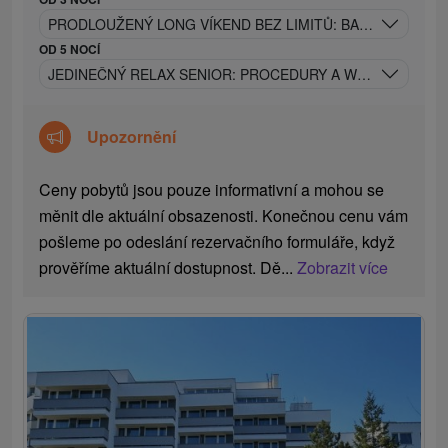
PRODLOUŽENÝ LONG VÍKEND BEZ LIMITŮ: BAZÉNY, SAUN
OD 5 NOCÍ
JEDINEČNÝ RELAX SENIOR: PROCEDURY A WELLNESS BE
Upozornění
Ceny pobytů jsou pouze informativní a mohou se
měnit dle aktuální obsazenosti. Konečnou cenu vám
pošleme po odeslání rezervačního formuláře, když
prověříme aktuální dostupnost. Dě...
Zobrazit více