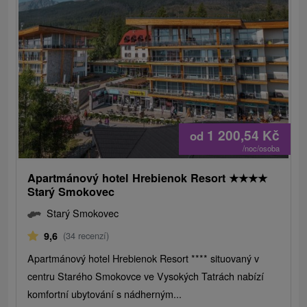
1 200,54
Kč
od
/noc/osoba
Apartmánový hotel Hrebienok Resort
★
★
★
★
Starý Smokovec
Starý Smokovec
9,6
(34 recenzí)
Apartmánový hotel Hrebienok Resort **** situovaný v
centru Starého Smokovce ve Vysokých Tatrách nabízí
komfortní ubytování s nádherným...