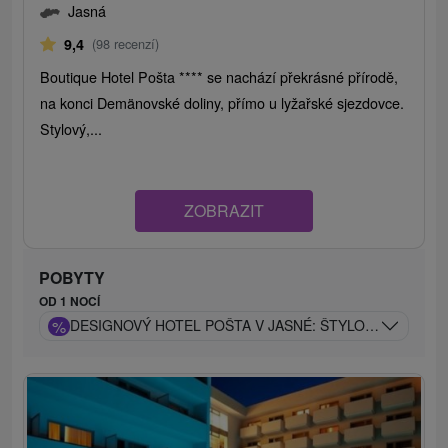
Jasná
9,4
(98 recenzí)
Boutique Hotel Pošta **** se nachází překrásné přírodě,
na konci Demänovské doliny, přímo u lyžařské sjezdovce.
Stylový,...
ZOBRAZIT
POBYTY
OD 1 NOCÍ
%
DESIGNOVÝ HOTEL POŠTA V JASNÉ: ŠTYLOVÉ WELLNES