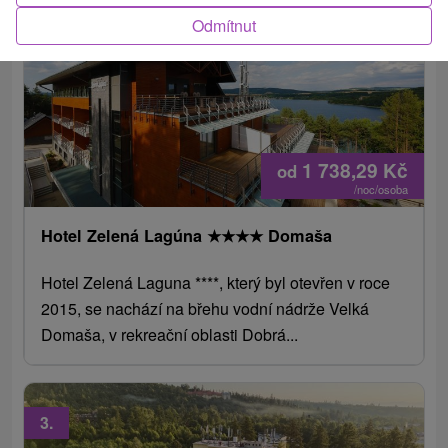
2.
Odmítnut
1 738,29
Kč
od
/noc/osoba
Hotel Zelená Lagúna
★
★
★
★
Domaša
Hotel Zelená Laguna ****, který byl otevřen v roce
2015, se nachází na břehu vodní nádrže Velká
Domaša, v rekreační oblasti Dobrá...
3.