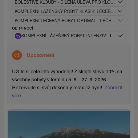
BOLESTIVÉ KLOUBY - CÍLENÁ ÚLEVA PRO KLOUBY - MODE
KOMPLEXNÍ LÁZEŇSKÝ POBYT KLASIK: LÉČEBNÝ PROGRA
KOMPLEXNÍ LÉČEBNÝ POBYT OPTIMAL - LÉČEBNÝ PROGR
OD 14 NOCÍ
%
KOMPLEXNÍ LÁZEŇSKÝ POBYT INTENZIV - LÉČEBNÝ P
Upozornění
Užijte si celé léto výhodněji! Získejte slevu 10% na
všechny pobyty v termínu 5. 6. - 27. 9. 2026.
Rezervujte si svůj dokonalý relax již nyní!
Zobrazit
více