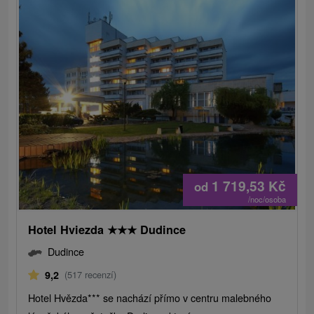
1 719,53
Kč
od
/noc/osoba
Hotel Hviezda
★
★
★
Dudince
Dudince
9,2
(517 recenzí)
Hotel Hvězda*** se nachází přímo v centru malebného