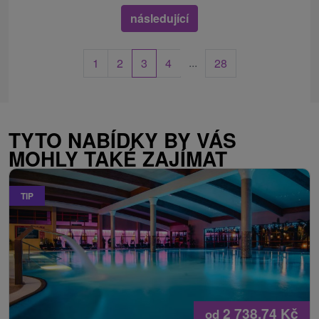
následující
...
1
2
3
4
28
TYTO NABÍDKY BY VÁS
MOHLY TAKÉ ZAJÍMAT
TIP
2 738,74
Kč
od