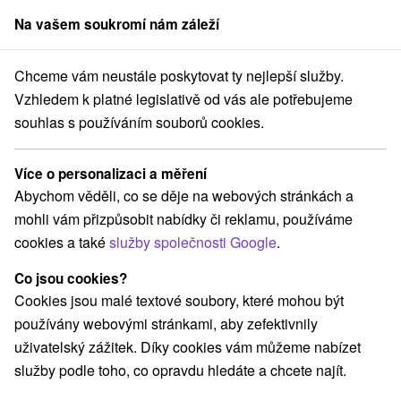
Na vašem soukromí nám záleží
člen skupiny
Sorger
Chceme vám neustále poskytovat ty nejlepší služby.
Hotely na Slovensku
Vzhledem k platné legislativě od vás ale potřebujeme
souhlas s používáním souborů cookies.
Hotely na Slovensku
Více o personalizaci a měření
Kategorie
Abychom věděli, co se děje na webových stránkách a
mohli vám přizpůsobit nabídky či reklamu, používáme
Všechny kategorie
Hotely na Slovensku
(277)
cookies a také
služby společnosti Google
.
Hotely s bazénem
(98)
Wellness hotely na Slovensku
(93)
Co jsou cookies?
Hotely na Slovensku pro rodiny s dětmi
(72)
Cookies jsou malé textové soubory, které mohou být
Historické hotely
Hotely s termálním bazénem
(15)
(34)
používány webovými stránkami, aby zefektivnily
uživatelský zážitek. Díky cookies vám můžeme nabízet
služby podle toho, co opravdu hledáte a chcete najít.
Vyberte lokalitu nebo termín