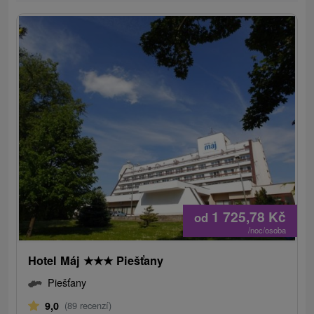
1 725,78
Kč
od
/noc/osoba
Hotel Máj
★
★
★
Piešťany
Piešťany
9,0
(89 recenzí)