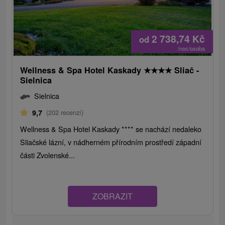
2 738,74
Kč
od
/noc/osoba
Wellness & Spa Hotel Kaskady
★
★
★
★
Sliač -
Sielnica
Sielnica
9,7
(202 recenzí)
Wellness & Spa Hotel Kaskady **** se nachází nedaleko
Sliačské lázní, v nádherném přírodním prostředí západní
části Zvolenské...
ZOBRAZIT