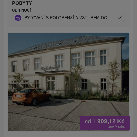
POBYTY
OD 1 NOCÍ
%
UBYTOVÁNÍ S POLOPENZÍ A VSTUPEM DO WELLNESS A
1 909,12
Kč
od
/noc/osoba