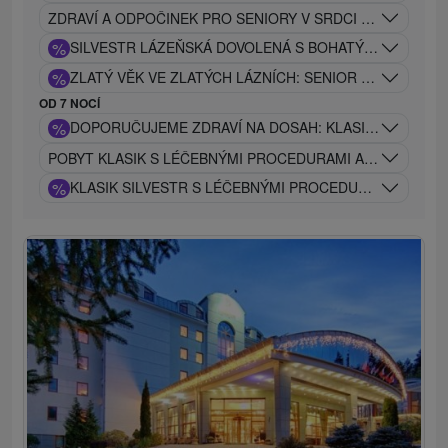
ZDRAVÍ A ODPOČINEK PRO SENIORY V SRDCI TURCA S 
%
SILVESTR LÁZEŇSKÁ DOVOLENÁ S BOHATÝM SPOLE
%
ZLATÝ VĚK VE ZLATÝCH LÁZNÍCH: SENIOR SILVESTR V
OD 7 NOCÍ
%
DOPORUČUJEME ZDRAVÍ NA DOSAH: KLASIK GOLD PRO
POBYT KLASIK S LÉČEBNÝMI PROCEDURAMI A VSTUPEM S
%
KLASIK SILVESTR S LÉČEBNÝMI PROCEDURAMI A VST