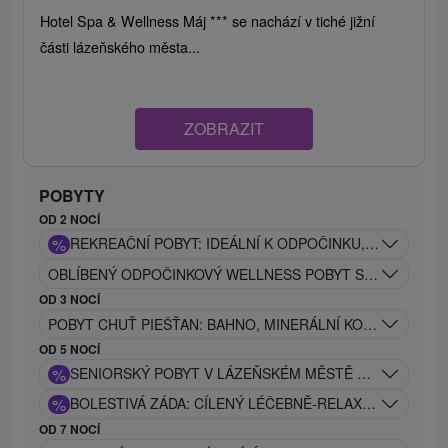
Hotel Spa & Wellness Máj *** se nachází v tiché jižní
části lázeňského města...
ZOBRAZIT
POBYTY
OD 2 NOCÍ
%
REKREAČNÍ POBYT: IDEÁLNÍ K ODPOČINKU, REGENERA
OBLÍBENÝ ODPOČINKOVÝ WELLNESS POBYT S BOHATÝM
OD 3 NOCÍ
POBYT CHUŤ PIEŠŤAN: BAHNO, MINERÁLNÍ KOUPEL, MASÁ
OD 5 NOCÍ
%
SENIORSKÝ POBYT V LÁZEŇSKÉM MĚSTĚ PIEŠŤANY
%
BOLESTIVÁ ZÁDA: CÍLENÝ LÉČEBNĚ-RELAXAČNÍ POBYT
OD 7 NOCÍ