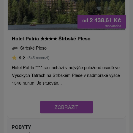
2 438,61
Kč
od
/noc/osoba
Hotel Patria
★
★
★
★
Štrbské Pleso
Štrbské Pleso
9,2
(545 recenzí)
Hotel Patria **** se nachází v nejvýše položené osadě ve
Vysokých Tatrách na Štrbském Plese v nadmořské výšce
1346 m.n.m. Je situován...
ZOBRAZIT
POBYTY