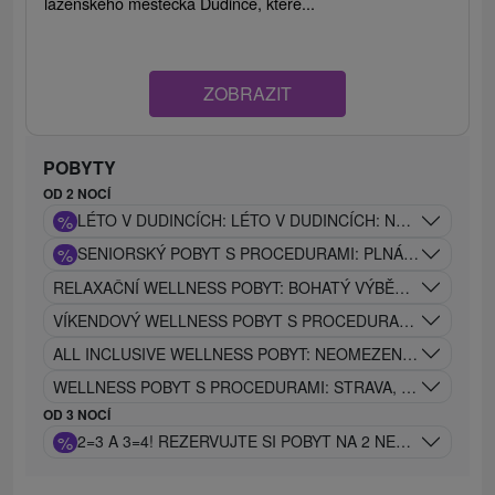
lázeňského městečka Dudince, které...
ZOBRAZIT
POBYTY
OD 2 NOCÍ
%
LÉTO V DUDINCÍCH: LÉTO V DUDINCÍCH: NEOMEZENÝ
%
SENIORSKÝ POBYT S PROCEDURAMI: PLNÁ PENZE, BAZ
RELAXAČNÍ WELLNESS POBYT: BOHATÝ VÝBĚR PROCEDUR
VÍKENDOVÝ WELLNESS POBYT S PROCEDURAMI: VOLNÝ V
ALL INCLUSIVE WELLNESS POBYT: NEOMEZENÝ RELAX, ST
WELLNESS POBYT S PROCEDURAMI: STRAVA, BAZÉNY A P
OD 3 NOCÍ
%
2=3 A 3=4! REZERVUJTE SI POBYT NA 2 NEBO 3 NOCI 