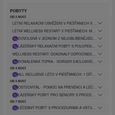
POBYTY
OD 2 NOCÍ
LETNÍ RELAXAČNÍ OSVĚŽENÍ V PIEŠŤANECH S POLOPENZÍ
LETNÍ WELLNESS RESTART V PIEŠŤANECH: MASÁŽ, ZÁBAL
%
DOVOLENÁ V JEDNOM Z NEJOBLÍBENĚJŠÍCH WELLNES
%
LÁZEŇSKÝ RELAXAČNÍ POBYT S POLOPENZÍ, VSTUPEM
WELLNESS RESTART: DOKONALÝ ODPOČINEK, KTERÝ KOM
%
DOMALENKA TOPKA - SORGER EXCLUSIVE: PIEŠŤANSK
OD 3 NOCÍ
%
ALL INCLUSIVE LÉTO V PIEŠŤANECH: 1 DÍTĚ DO 12 LE
OD 5 NOCÍ
%
OSTEOVITAL - POMOC NA PREVENCI A LÉČBU OSTEO
%
LÁZEŇSKÝ POBYT PRO SENIORY S PROCEDURAMI A V
OD 7 NOCÍ
%
LÉČEBNÝ POBYT S PROCEDURAMI A VSTUPEM DO BA