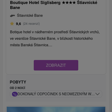
Boutique Hotel Siglisberg
★
★
★
★
Štiavnické
Bane
Štiavnické Bane
9,6
(24 recenzí)
Botique hotel v nádherném prostředí Štiavnických vrchů,
ve vesničce Štiavnické Bane, v blízkosti historického
města Banská Štiavnica....
ZOBRAZIT
POBYTY
OD 2 NOCÍ
%
DOKONALÝ ODPOČINEK S NEOMEZENÝM WELLNESS V Ú