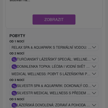
ZOBRAZIT
POBYTY
OD 1 NOCÍ
RELAX SPA & AQUAPARK S TERMÁLNÍ VODOU: DOKONALÝ 
OD 2 NOCÍ
%
TURČIANSKÝ LÁZEŇSKÝ SPECIÁL: WELLNESS, PIVO A
%
DOMALENKA TOPKA: LÉČBA I VODNÍ SVĚT V JEDNÉ CE
MEDICAL WELLNESS: POBYT S LÁZEŇSKÝMI PROCEDURAMI
OD 3 NOCÍ
%
SILVESTR SPA & AQUAPARK: DOKONALÝ ODPOČINEK, R
%
SILVESTR MEDICAL WELLNESS S PŘEDEM NASTAVENÝ
OD 5 NOCÍ
%
LÁZEŇSKÁ DOVOLENÁ: ZDRAVÍ A POHODA PRO CELOU R