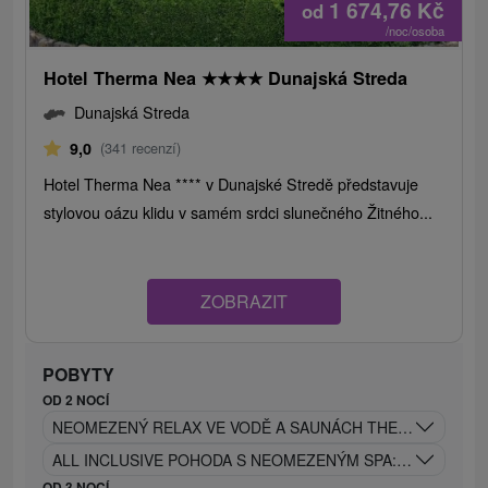
1 674,76
Kč
od
/noc/osoba
Hotel Therma Nea
★
★
★
★
Dunajská Streda
Dunajská Streda
9,0
(341 recenzí)
Hotel Therma Nea **** v Dunajské Stredě představuje
stylovou oázu klidu v samém srdci slunečného Žitného...
ZOBRAZIT
POBYTY
OD 2 NOCÍ
NEOMEZENÝ RELAX VE VODĚ A SAUNÁCH THERMALPARKU:
ALL INCLUSIVE POHODA S NEOMEZENÝM SPA: TERMÁLNÍ
OD 3 NOCÍ