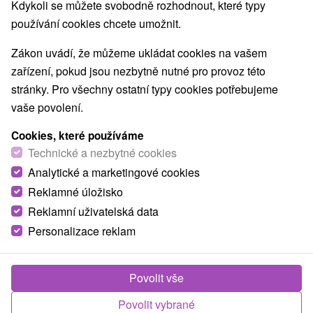
Kdykoli se můžete svobodně rozhodnout, které typy
Nejprodávanější
používání cookies chcete umožnit.
Zákon uvádí, že můžeme ukládat cookies na vašem
1.
zařízení, pokud jsou nezbytně nutné pro provoz této
stránky. Pro všechny ostatní typy cookies potřebujeme
vaše povolení.
Cookies, které používáme
Technické a nezbytné cookies
1 575,71
Kč
od
Analytické a marketingové cookies
/noc/osoba
Reklamné úložisko
Reklamní uživatelská data
Hotel Most Slávy
★
★
★
Trenčianske Teplice
Personalizace reklam
Hotel Most Slávy *** v Trenčianských Teplicích
spojuje filmovou eleganci s kvalitní lázeňskou...
Povolit vše
Povolit vybrané