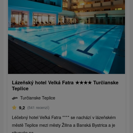
Lázeňský hotel Velká Fatra
★
★
★
★
Turčianske
Teplice
Turčianske Teplice
9,2
(541 recenzí)
Léčebný hotel Veľká Fatra **** se nachází v lázeňském
městě Teplice mezi městy Žilina a Banská Bystrica a je
situován na...