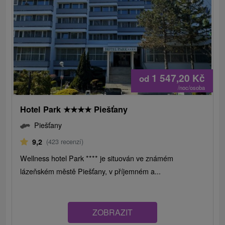
1 547,20
Kč
od
/noc/osoba
Hotel Park
★
★
★
★
Piešťany
Piešťany
9,2
(423 recenzí)
Wellness hotel Park **** je situován ve známém
lázeňském městě Piešťany, v příjemném a...
ZOBRAZIT